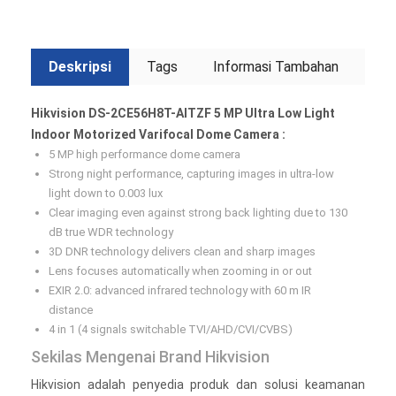
Deskripsi
Tags
Informasi Tambahan
Hikvision DS-2CE56H8T-AITZF 5 MP Ultra Low Light
Indoor Motorized Varifocal Dome Camera :
5 MP high performance dome camera
Strong night performance, capturing images in ultra-low
light down to 0.003 lux
Clear imaging even against strong back lighting due to 130
dB true WDR technology
3D DNR technology delivers clean and sharp images
Lens focuses automatically when zooming in or out
EXIR 2.0: advanced infrared technology with 60 m IR
distance
4 in 1 (4 signals switchable TVI/AHD/CVI/CVBS)
Sekilas Mengenai Brand Hikvision
Hikvision adalah penyedia produk dan solusi keamanan