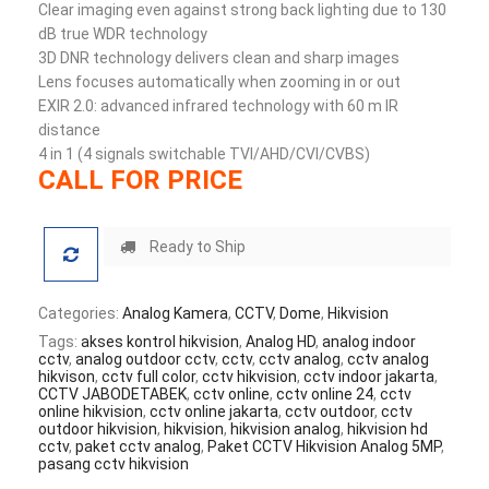
Clear imaging even against strong back lighting due to 130
dB true WDR technology
3D DNR technology delivers clean and sharp images
Lens focuses automatically when zooming in or out
EXIR 2.0: advanced infrared technology with 60 m IR
distance
4 in 1 (4 signals switchable TVI/AHD/CVI/CVBS)
CALL FOR PRICE
Ready to Ship
Categories:
Analog Kamera
,
CCTV
,
Dome
,
Hikvision
Tags:
akses kontrol hikvision
,
Analog HD
,
analog indoor
cctv
,
analog outdoor cctv
,
cctv
,
cctv analog
,
cctv analog
hikvison
,
cctv full color
,
cctv hikvision
,
cctv indoor jakarta
,
CCTV JABODETABEK
,
cctv online
,
cctv online 24
,
cctv
online hikvision
,
cctv online jakarta
,
cctv outdoor
,
cctv
outdoor hikvision
,
hikvision
,
hikvision analog
,
hikvision hd
cctv
,
paket cctv analog
,
Paket CCTV Hikvision Analog 5MP
,
pasang cctv hikvision