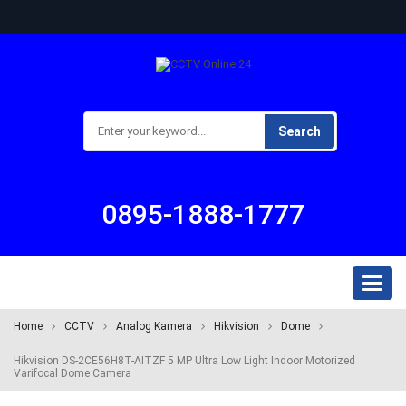
Search
0895-1888-1777
Toggl
naviga
Home
CCTV
Analog Kamera
Hikvision
Dome
Hikvision DS-2CE56H8T-AITZF 5 MP Ultra Low Light Indoor Motorized
Varifocal Dome Camera