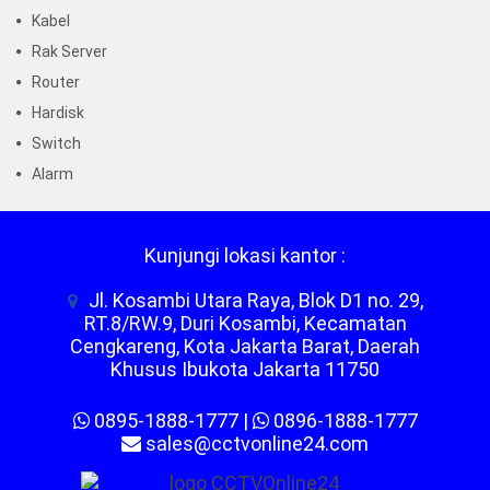
Kabel
Rak Server
Router
Hardisk
Switch
Alarm
Kunjungi lokasi kantor :
Jl. Kosambi Utara Raya, Blok D1 no. 29,
RT.8/RW.9, Duri Kosambi, Kecamatan
Cengkareng, Kota Jakarta Barat, Daerah
Khusus Ibukota Jakarta 11750
0895-1888-1777
|
0896-1888-1777
sales@cctvonline24.com