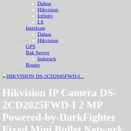
Dahua
Hikvision
Infinity
LS
Interkom
Dahua
Hikvision
GPS
Rak Server
Indorack
Router
Hikvision IP Camera DS-
2CD2025FWD-I 2 MP
Powered-by-DarkFighter
Fixed Mini Bullet Network