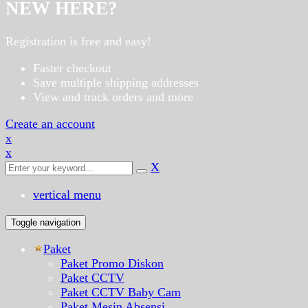
NEW HERE?
Registration is free and easy!
Faster checkout
Save multiple shipping addresses
View and track orders and more
Create an account
x
x
X
vertical menu
Toggle navigation
Paket
Paket Promo Diskon
Paket CCTV
Paket CCTV Baby Cam
Paket Mesin Absensi