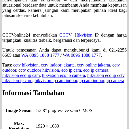
situasional berdasar data untuk membantu Anda membuat keputusan
yang cerdas, kamera jaringan kami merupakan pilihan ideal bagi
ratusan skenario kebutuhan.
CCTVonline24 menyediakan
CCTV Hikvision
IP dengan harga
terjangkau, kualitas terbaik, bergaransi dan terpercaya.
Untuk pemesanan Anda dapat menghubungi kami di 021-2256
6665 atau
WA 0895 1888 1777
/
WA 0896 1888 1777
.
Tags:
cctv hikvision
,
cctv indoor jakarta
,
cctv online jakarta
,
cctv
outdoor
,
cctv outdoor hikvision
,
eco ip cam
,
eco ip camera
,
hikvision eco ip cam
,
hikvision eco ip camera
,
hikvision eco ip cctv
,
hikvision ip cam
,
hikvision ip cam indoor
,
ip cam indoor
,
ip camera
Informasi Tambahan
Image Sensor
1/2.8" progressive scan CMOS
Max.
1920 × 1080
Resolution