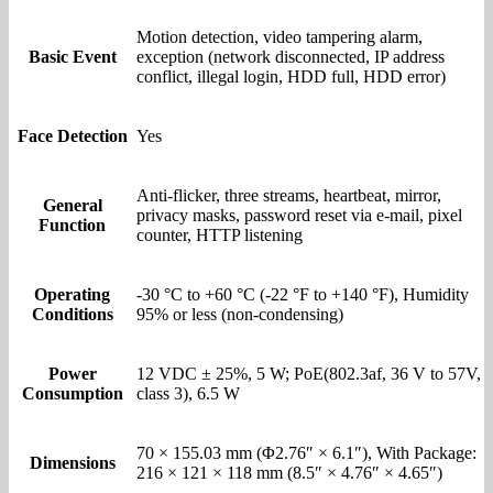
Motion detection, video tampering alarm,
Basic Event
exception (network disconnected, IP address
conflict, illegal login, HDD full, HDD error)
Face Detection
Yes
Anti-flicker, three streams, heartbeat, mirror,
General
privacy masks, password reset via e-mail, pixel
Function
counter, HTTP listening
Operating
-30 °C to +60 °C (-22 °F to +140 °F), Humidity
Conditions
95% or less (non-condensing)
Power
12 VDC ± 25%, 5 W; PoE(802.3af, 36 V to 57V,
Consumption
class 3), 6.5 W
70 × 155.03 mm (Φ2.76″ × 6.1″), With Package:
Dimensions
216 × 121 × 118 mm (8.5″ × 4.76″ × 4.65″)