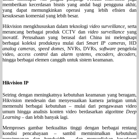
memberikan kecerdasan bisnis yang andal bagi pengguna akhir,
yang dapat memungkinkan operasi yang lebih efisien dan
kesuksesan komersial yang lebih besar.
Hikvision mengkhususkan dalam teknologi
video surveillance,
serta
merancang berbagai produk CCTV dan
video surveillance
yang
inovatif. Perusahaan yang berasal dari China ini melengkapi
berbagai koleksi produknya mulai dari
Smart IP cameras,
HD
analog cameras, speed domes,
NVRs, DVRs,
software
pengelola
video,
access control
dan
alarm systems, encoders, decoders,
hingga berbagai elemen canggih untuk sistem keamanan.
Hikvision IP
Seiring dengan meningkatnya kebutuhan keamanan yang beragam,
Hikvision mendesain dan menyesuaikan kamera jaringan untuk
memenuhi berbagai kebutuhan – mulai dari pengawasan video
umum hingga analisis konten video berdasarkan algoritme
Deep
Learning
– dan lebih banyak lagi.
Memproses gambar berkualitas tinggi dengan berbagai rentang
kondisi pencahayaan – sambil meminimalkan kebutuhan
penyimpanan dan
bandwidth
– dan menyediakan kesadaran