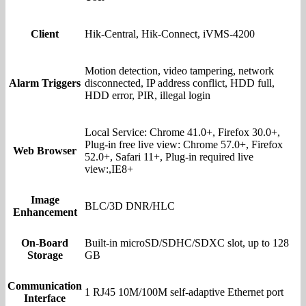
Client
Hik-Central, Hik-Connect, iVMS-4200
Motion detection, video tampering, network
Alarm Triggers
disconnected, IP address conflict, HDD full,
HDD error, PIR, illegal login
Local Service: Chrome 41.0+, Firefox 30.0+,
Plug-in free live view: Chrome 57.0+, Firefox
Web Browser
52.0+, Safari 11+, Plug-in required live
view:,IE8+
Image
BLC/3D DNR/HLC
Enhancement
On-Board
Built-in microSD/SDHC/SDXC slot, up to 128
Storage
GB
Communication
1 RJ45 10M/100M self-adaptive Ethernet port
Interface