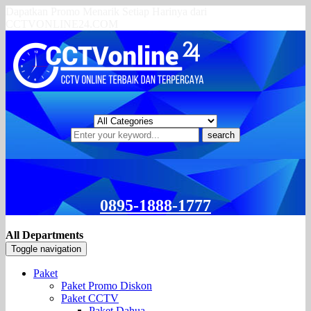
Dapatkan Promo Menarik Setiap Harinya dari
CCTVONLINE24.COM
search
0895-1888-1777
All Departments
Toggle navigation
Paket
Paket Promo Diskon
Paket CCTV
Paket Dahua