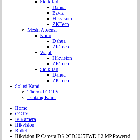
Sidik Jari
Dahua
Ezviz
Hikvision
ZKTeco
Mesin Absensi
Kartu
Dahua
ZKTeco
Wajah
Hikvision
ZKTeco
Sidik Jari
Dahua
ZKTeco
Solusi Kami
Thermal CCTV
Tentang Kami
Home
CCTV
IP Kamera
Hikvision
Bullet
Hikvision IP Camera DS-2CD2025FWD-I 2 MP Powered-