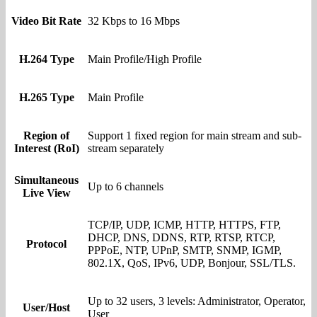
Video Bit Rate
32 Kbps to 16 Mbps
H.264 Type
Main Profile/High Profile
H.265 Type
Main Profile
Region of
Support 1 fixed region for main stream and sub-
Interest (RoI)
stream separately
Simultaneous
Up to 6 channels
Live View
TCP/IP, UDP, ICMP, HTTP, HTTPS, FTP,
DHCP, DNS, DDNS, RTP, RTSP, RTCP,
Protocol
PPPoE, NTP, UPnP, SMTP, SNMP, IGMP,
802.1X, QoS, IPv6, UDP, Bonjour, SSL/TLS.
Up to 32 users, 3 levels: Administrator, Operator,
User/Host
User