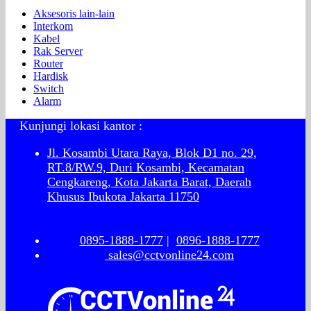
Aksesoris lain-lain
Interkom
Kabel
Rak Server
Router
Hardisk
Switch
Alarm
Kunjungi lokasi kantor :
Jl. Kosambi Utara Raya, Blok D1 no. 29,
RT.8/RW.9, Duri Kosambi, Kecamatan
Cengkareng, Kota Jakarta Barat, Daerah
Khusus Ibukota Jakarta 11750
0895-1888-1777
|
0896-1888-1777
sales@cctvonline24.com