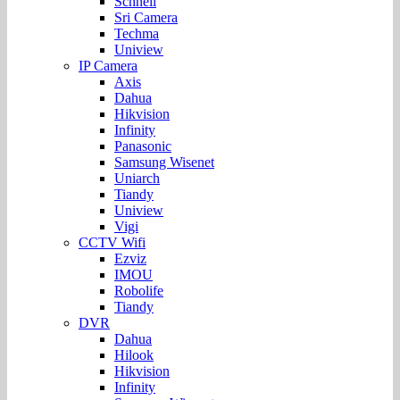
Schnell
Sri Camera
Techma
Uniview
IP Camera
Axis
Dahua
Hikvision
Infinity
Panasonic
Samsung Wisenet
Uniarch
Tiandy
Uniview
Vigi
CCTV Wifi
Ezviz
IMOU
Robolife
Tiandy
DVR
Dahua
Hilook
Hikvision
Infinity