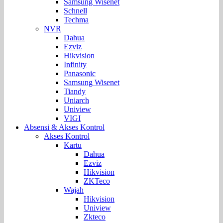
Samsung Wisenet
Schnell
Techma
NVR
Dahua
Ezviz
Hikvision
Infinity
Panasonic
Samsung Wisenet
Tiandy
Uniarch
Uniview
VIGI
Absensi & Akses Kontrol
Akses Kontrol
Kartu
Dahua
Ezviz
Hikvision
ZKTeco
Wajah
Hikvision
Uniview
Zkteco