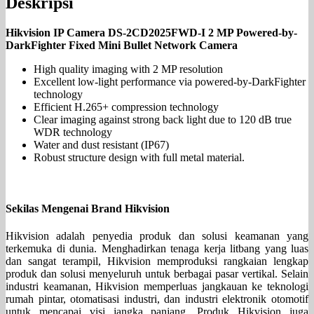
Deskripsi
Hikvision IP Camera DS-2CD2025FWD-I 2 MP Powered-by-
DarkFighter Fixed Mini Bullet Network Camera
High quality imaging with 2 MP resolution
Excellent low-light performance via powered-by-DarkFighter
technology
Efficient H.265+ compression technology
Clear imaging against strong back light due to 120 dB true
WDR technology
Water and dust resistant (IP67)
Robust structure design with full metal material.
Sekilas Mengenai Brand Hikvision
Hikvision adalah penyedia produk dan solusi keamanan yang
terkemuka di dunia. Menghadirkan tenaga kerja litbang yang luas
dan sangat terampil, Hikvision memproduksi rangkaian lengkap
produk dan solusi menyeluruh untuk berbagai pasar vertikal. Selain
industri keamanan, Hikvision memperluas jangkauan ke teknologi
rumah pintar, otomatisasi industri, dan industri elektronik otomotif
untuk mencapai visi jangka panjang. Produk Hikvision juga