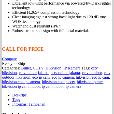
Excellent low-light performance via powered-by-DarkFighter
technology
Efficient H.265+ compression technology
Clear imaging against strong back light due to 120 dB true
WDR technology
Water and dust resistant (IP67)
Robust structure design with full metal material.
CALL FOR PRICE
Compare
Ready to Ship
Categories:
Bullet
,
CCTV
,
Hikvision
,
IP Kamera
Tags:
cctv
hikvision
,
cctv indoor jakarta
,
cctv online jakarta
,
cctv outdoor
,
cctv
outdoor hikvision
,
eco ip cam
,
eco ip camera
,
hikvision eco ip cam
,
hikvision eco ip camera
,
hikvision eco ip cctv
,
hikvision ip cam
,
hikvision ip cam indoor
,
ip cam indoor
,
ip camera
Deskripsi
Tags
Informasi Tambahan