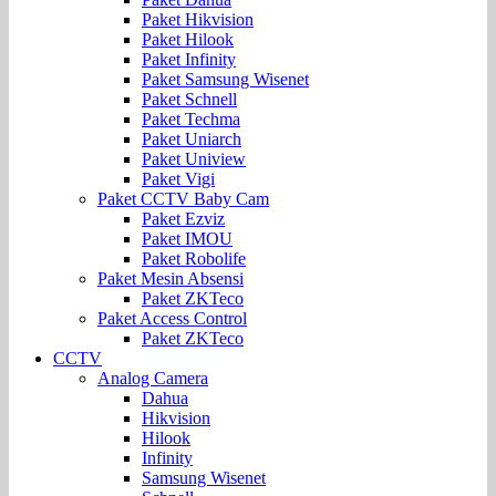
Paket Hikvision
Paket Hilook
Paket Infinity
Paket Samsung Wisenet
Paket Schnell
Paket Techma
Paket Uniarch
Paket Uniview
Paket Vigi
Paket CCTV Baby Cam
Paket Ezviz
Paket IMOU
Paket Robolife
Paket Mesin Absensi
Paket ZKTeco
Paket Access Control
Paket ZKTeco
CCTV
Analog Camera
Dahua
Hikvision
Hilook
Infinity
Samsung Wisenet