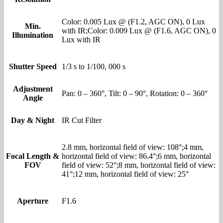
Color: 0.005 Lux @ (F1.2, AGC ON), 0 Lux
Min.
with IR;Color: 0.009 Lux @ (F1.6, AGC ON), 0
Illumination
Lux with IR
Shutter Speed
1/3 s to 1/100, 000 s
Adjustment
Pan: 0 – 360°, Tilt: 0 – 90°, Rotation: 0 – 360°
Angle
Day & Night
IR Cut Filter
2.8 mm, horizontal field of view: 108°;4 mm,
Focal Length &
horizontal field of view: 86.4°;6 mm, horizontal
FOV
field of view: 52°;8 mm, horizontal field of view:
41°;12 mm, horizontal field of view: 25°
Aperture
F1.6