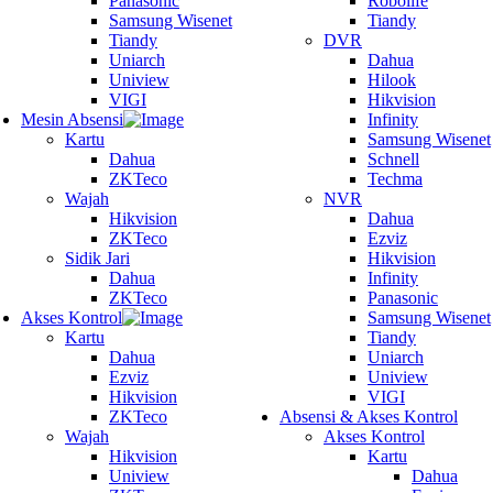
Panasonic
Robolife
Samsung Wisenet
Tiandy
Tiandy
DVR
Uniarch
Dahua
Uniview
Hilook
VIGI
Hikvision
Mesin Absensi
Infinity
Kartu
Samsung Wisenet
Dahua
Schnell
ZKTeco
Techma
Wajah
NVR
Hikvision
Dahua
ZKTeco
Ezviz
Sidik Jari
Hikvision
Dahua
Infinity
ZKTeco
Panasonic
Akses Kontrol
Samsung Wisenet
Kartu
Tiandy
Dahua
Uniarch
Ezviz
Uniview
Hikvision
VIGI
ZKTeco
Absensi & Akses Kontrol
Wajah
Akses Kontrol
Hikvision
Kartu
Uniview
Dahua