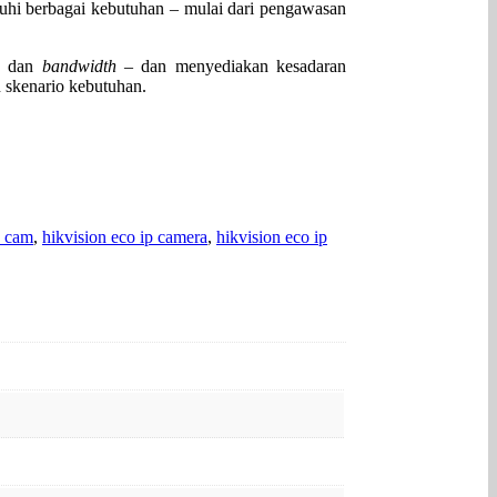
hi berbagai kebutuhan – mulai dari pengawasan
an dan
bandwidth
– dan menyediakan kesadaran
 skenario kebutuhan.
p cam
,
hikvision eco ip camera
,
hikvision eco ip