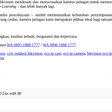
ikvision mendesain dan menyesuaikan kamera jaringan untuk memenu
 Learning
– dan lebih banyak lagi.
kondisi pencahayaan – sambil meminimalkan kebutuhan penyimpan
ng cerdas, kamera jaringan kami merupakan pilihan ideal bagi ratusan
gkau, kualitas terbaik, bergaransi dan terpercaya.
atau
WA 0895 1888 1777
/
WA 0896 1888 1777
.
door
,
cctv outdoor hikvision
,
eco ip cam
,
eco ip camera
,
hikvision eco i
era
0 Lux with IR