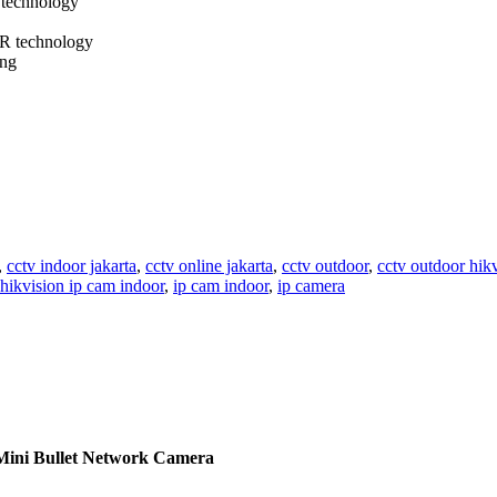
 technology
DR technology
ing
,
cctv indoor jakarta
,
cctv online jakarta
,
cctv outdoor
,
cctv outdoor hik
hikvision ip cam indoor
,
ip cam indoor
,
ip camera
Mini Bullet Network Camera