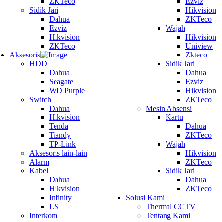
ZKTeco
Ezviz
Sidik Jari
Hikvision
Dahua
ZKTeco
Ezviz
Wajah
Hikvision
Hikvision
ZKTeco
Uniview
Aksesoris
Zkteco
HDD
Sidik Jari
Dahua
Dahua
Seagate
Ezviz
WD Purple
Hikvision
Switch
ZKTeco
Dahua
Mesin Absensi
Hikvision
Kartu
Tenda
Dahua
Tiandy
ZKTeco
TP-Link
Wajah
Aksesoris lain-lain
Hikvision
Alarm
ZKTeco
Kabel
Sidik Jari
Dahua
Dahua
Hikvision
ZKTeco
Infinity
Solusi Kami
LS
Thermal CCTV
Interkom
Tentang Kami