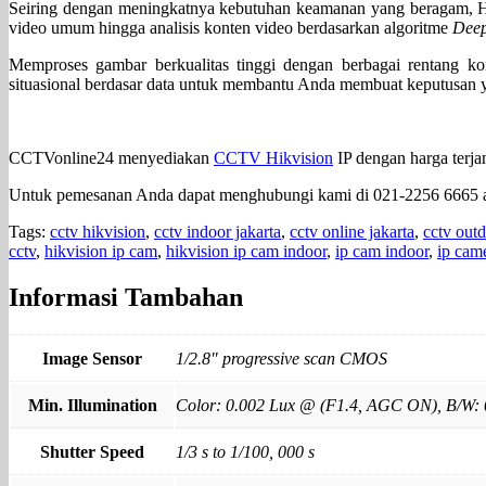
Seiring dengan meningkatnya kebutuhan keamanan yang beragam, H
video umum hingga analisis konten video berdasarkan algoritme
Deep
Memproses gambar berkualitas tinggi dengan berbagai rentang 
situasional berdasar data untuk membantu Anda membuat keputusan ya
CCTVonline24 menyediakan
CCTV Hikvision
IP dengan harga terjan
Untuk pemesanan Anda dapat menghubungi kami di 021-2256 6665 
Tags:
cctv hikvision
,
cctv indoor jakarta
,
cctv online jakarta
,
cctv out
cctv
,
hikvision ip cam
,
hikvision ip cam indoor
,
ip cam indoor
,
ip cam
Informasi Tambahan
Image Sensor
1/2.8" progressive scan CMOS
Min. Illumination
Color: 0.002 Lux @ (F1.4, AGC ON), B/W: 
Shutter Speed
1/3 s to 1/100, 000 s