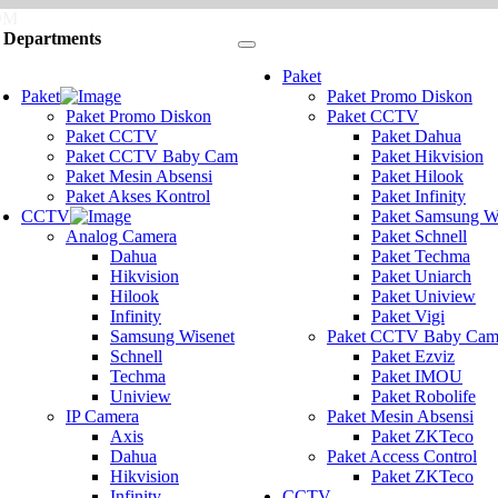
COM
l Departments
Toggle
navigation
ggle
Paket
vigation
Paket
Paket Promo Diskon
Paket Promo Diskon
Paket CCTV
Paket CCTV
Paket Dahua
Paket CCTV Baby Cam
Paket Hikvision
Paket Mesin Absensi
Paket Hilook
Paket Akses Kontrol
Paket Infinity
CCTV
Paket Samsung W
Analog Camera
Paket Schnell
Dahua
Paket Techma
Hikvision
Paket Uniarch
Hilook
Paket Uniview
Infinity
Paket Vigi
Samsung Wisenet
Paket CCTV Baby Ca
Schnell
Paket Ezviz
Techma
Paket IMOU
Uniview
Paket Robolife
IP Camera
Paket Mesin Absensi
Axis
Paket ZKTeco
Dahua
Paket Access Control
Hikvision
Paket ZKTeco
Infinity
CCTV