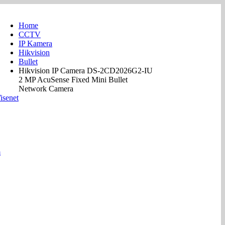
Home
CCTV
IP Kamera
0895-1888-1777
Hikvision
Bullet
Hikvision IP Camera DS-2CD2026G2-IU
2 MP AcuSense Fixed Mini Bullet
Network Camera
isenet
m