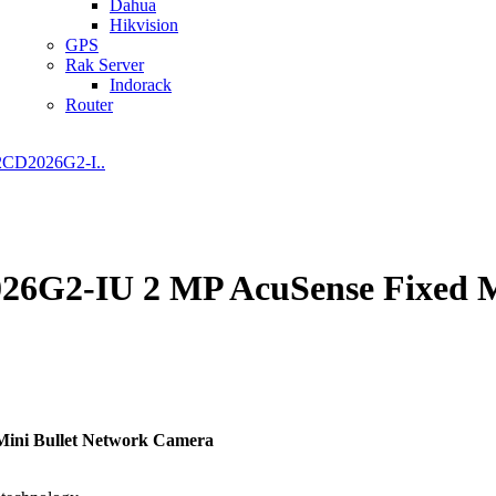
Dahua
Hikvision
GPS
Rak Server
Indorack
Router
26G2-IU 2 MP AcuSense Fixed M
Mini Bullet Network Camera