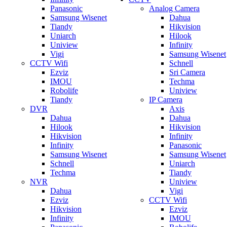
Panasonic
Analog Camera
Samsung Wisenet
Dahua
Tiandy
Hikvision
Uniarch
Hilook
Uniview
Infinity
Vigi
Samsung Wisenet
CCTV Wifi
Schnell
Ezviz
Sri Camera
IMOU
Techma
Robolife
Uniview
Tiandy
IP Camera
DVR
Axis
Dahua
Dahua
Hilook
Hikvision
Hikvision
Infinity
Infinity
Panasonic
Samsung Wisenet
Samsung Wisenet
Schnell
Uniarch
Techma
Tiandy
NVR
Uniview
Dahua
Vigi
Ezviz
CCTV Wifi
Hikvision
Ezviz
Infinity
IMOU