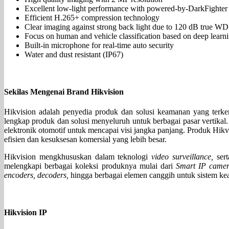
Excellent low-light performance with powered-by-DarkFighter
Efficient H.265+ compression technology
Clear imaging against strong back light due to 120 dB true W
Focus on human and vehicle classification based on deep learn
Built-in microphone for real-time auto security
Water and dust resistant (IP67)
Sekilas Mengenai Brand Hikvision
Hikvision adalah penyedia produk dan solusi keamanan yang terke
lengkap produk dan solusi menyeluruh untuk berbagai pasar vertikal. 
elektronik otomotif untuk mencapai visi jangka panjang. Produk Hik
efisien dan kesuksesan komersial yang lebih besar.
Hikvision mengkhususkan dalam teknologi
video surveillance,
ser
melengkapi berbagai koleksi produknya mulai dari
Smart IP camer
encoders, decoders,
hingga berbagai elemen canggih untuk sistem k
Hikvision IP