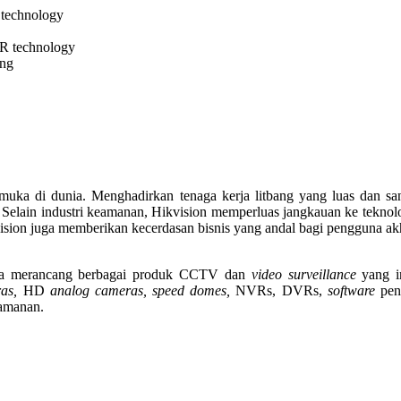
 technology
DR technology
ing
muka di dunia. Menghadirkan tenaga kerja litbang yang luas dan sa
Selain industri keamanan, Hikvision memperluas jangkauan ke teknologi
vision juga memberikan kecerdasan bisnis yang andal bagi pengguna a
ta merancang berbagai produk CCTV dan
video surveillance
yang in
as,
HD
analog cameras, speed domes,
NVRs, DVRs,
software
pen
eamanan.