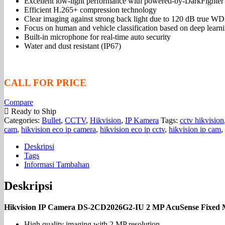
Excellent low-light performance with powered-by-DarkFighter
Efficient H.265+ compression technology
Clear imaging against strong back light due to 120 dB true W
Focus on human and vehicle classification based on deep learn
Built-in microphone for real-time auto security
Water and dust resistant (IP67)
CALL FOR PRICE
Compare
Ready to Ship
Categories:
Bullet
,
CCTV
,
Hikvision
,
IP Kamera
Tags:
cctv hikvision
cam
,
hikvision eco ip camera
,
hikvision eco ip cctv
,
hikvision ip cam
,
Deskripsi
Tags
Informasi Tambahan
Deskripsi
Hikvision IP Camera DS-2CD2026G2-IU 2 MP AcuSense Fixed 
High quality imaging with 2 MP resolution