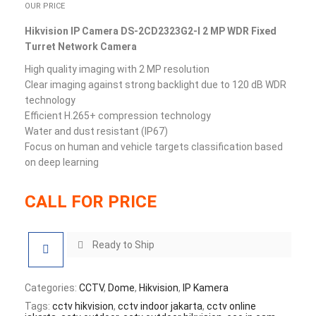
OUR PRICE
Hikvision IP Camera DS-2CD2323G2-I 2 MP WDR Fixed
Turret Network Camera
High quality imaging with 2 MP resolution
Clear imaging against strong backlight due to 120 dB WDR
technology
Efficient H.265+ compression technology
Water and dust resistant (IP67)
Focus on human and vehicle targets classification based
on deep learning
CALL FOR PRICE
Ready to Ship
Categories:
CCTV
,
Dome
,
Hikvision
,
IP Kamera
Tags:
cctv hikvision
,
cctv indoor jakarta
,
cctv online