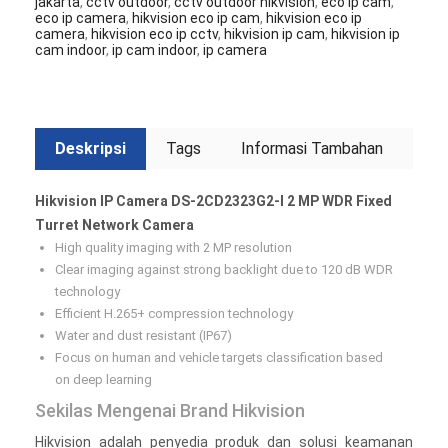
jakarta
,
cctv outdoor
,
cctv outdoor hikvision
,
eco ip cam
,
eco ip camera
,
hikvision eco ip cam
,
hikvision eco ip
camera
,
hikvision eco ip cctv
,
hikvision ip cam
,
hikvision ip
cam indoor
,
ip cam indoor
,
ip camera
Deskripsi
Tags
Informasi Tambahan
Hikvision IP Camera DS-2CD2323G2-I 2 MP WDR Fixed
Turret Network Camera
High quality imaging with 2 MP resolution
Clear imaging against strong backlight due to 120 dB WDR
technology
Efficient H.265+ compression technology
Water and dust resistant (IP67)
Focus on human and vehicle targets classification based
on deep learning
Sekilas Mengenai Brand Hikvision
Hikvision adalah penyedia produk dan solusi keamanan