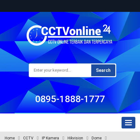
Search
0895-1888-1777
Toggl
naviga
Home
CCTV
IP Kamera
Hikvision
Dome