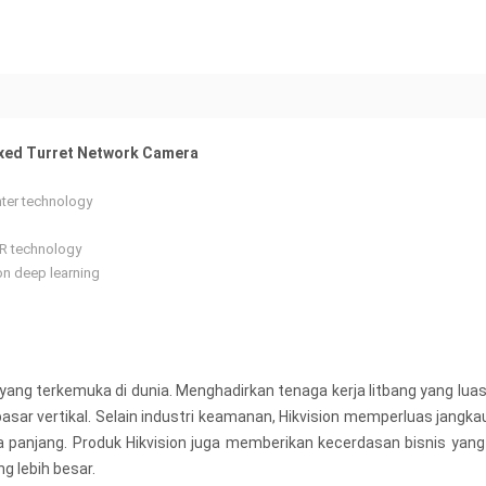
ixed Turret Network Camera
hter technology
DR technology
on deep learning
yang terkemuka di dunia. Menghadirkan tenaga kerja litbang yang lua
sar vertikal. Selain industri keamanan, Hikvision memperluas jangkau
gka panjang. Produk Hikvision juga memberikan kecerdasan bisnis ya
g lebih besar.