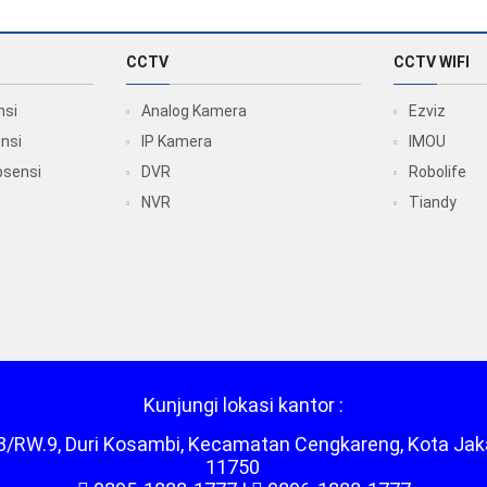
CCTV
CCTV WIFI
nsi
Analog Kamera
Ezviz
nsi
IP Kamera
IMOU
bsensi
DVR
Robolife
NVR
Tiandy
Kunjungi lokasi kantor :
RT.8/RW.9, Duri Kosambi, Kecamatan Cengkareng, Kota Jak
11750