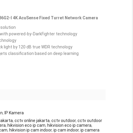
86G2-I 4K AcuSense Fixed Turret Network Camera
esolution
 with powered-by-DarkFighter technology
echnology
ck light by 120 dB true WDR technology
ets classification based on deep learning
on
,
IP Kamera
jakarta
,
cctv online jakarta
,
cctv outdoor
,
cctv outdoor
era
,
hikvision eco ip cam
,
hikvision eco ip camera
,
 cam
,
hikvision ip cam indoor
,
ip cam indoor
,
ip camera