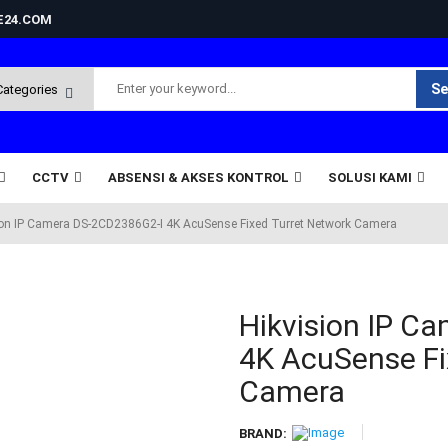
NE24.COM
Se
CCTV
ABSENSI & AKSES KONTROL
SOLUSI KAMI
ion IP Camera DS-2CD2386G2-I 4K AcuSense Fixed Turret Network Camera
Hikvision IP C
4K AcuSense Fi
Camera
BRAND: