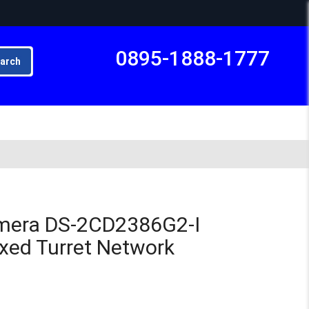
0895-1888-1777
arch
Subto
amera DS-2CD2386G2-I
xed Turret Network