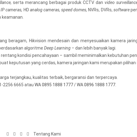
llance,
serta merancang berbagai produk CCTV dan
video surveillanc
 IP cameras,
HD
analog cameras, speed domes,
NVRs, DVRs,
software
pen
m keamanan.
ng beragam, Hikvision mendesain dan menyesuaikan kamera jarin
berdasarkan algoritme
Deep Learning
– dan lebih banyak lagi.
i rentang kondisi pencahayaan – sambil meminimalkan kebutuhan p
t keputusan yang cerdas, kamera jaringan kami merupakan pilihan i
rga terjangkau, kualitas terbaik, bergaransi dan terpercaya.
1-2256 6665 atau
WA 0895 1888 1777
/
WA 0896 1888 1777
.
Tentang Kami