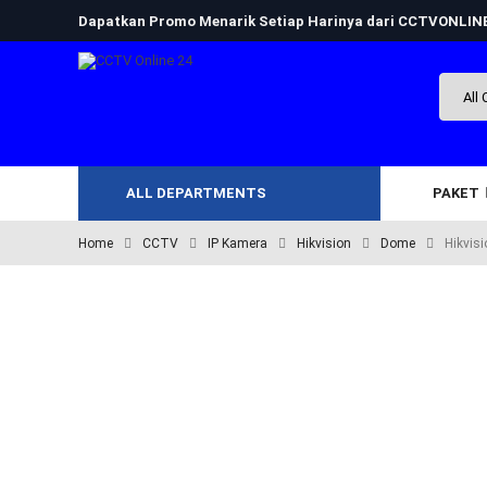
Dapatkan Promo Menarik Setiap Harinya dari CCTVONLI
ALL DEPARTMENTS
PAKET
Home
CCTV
IP Kamera
Hikvision
Dome
Hikvis