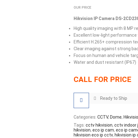
OUR PRICE
Hikvision IP Camera DS-2CD23
High quality imaging with 8 MP r
Excellent low-light performance
Efficient H.265+ compression t
Clear imaging against strong ba
Focus on human and vehicle targ
Water and dust resistant (IP67)
CALL FOR PRICE
Ready to Ship
Categories:
CCTV
,
Dome
,
Hikvisi
Tags:
cctv hikvision
,
cctv indoor 
hikvision
,
eco ip cam
,
eco ip cam
hikvision eco ip cctv
,
hikvision ip