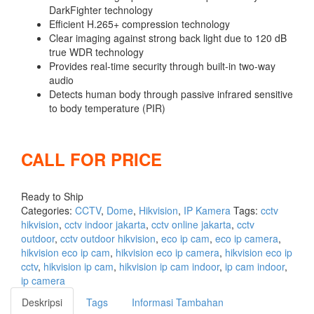
DarkFighter technology
Efficient H.265+ compression technology
Clear imaging against strong back light due to 120 dB
true WDR technology
Provides real-time security through built-in two-way
audio
Detects human body through passive infrared sensitive
to body temperature (PIR)
CALL FOR PRICE
Compare
Ready to Ship
Categories:
CCTV
,
Dome
,
Hikvision
,
IP Kamera
Tags:
cctv
hikvision
,
cctv indoor jakarta
,
cctv online jakarta
,
cctv
outdoor
,
cctv outdoor hikvision
,
eco ip cam
,
eco ip camera
,
hikvision eco ip cam
,
hikvision eco ip camera
,
hikvision eco ip
cctv
,
hikvision ip cam
,
hikvision ip cam indoor
,
ip cam indoor
,
ip camera
Deskripsi
Tags
Informasi Tambahan