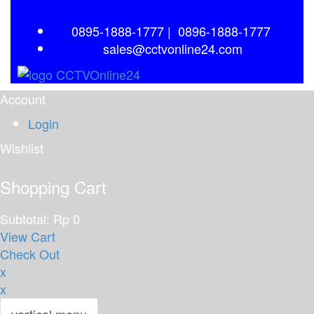
0895-1888-1777
|
0896-1888-1777
sales@cctvonline24.com
Account
Login
Wishlist
Shopping Cart
Subtotal:
Rp
0
View Cart
Check Out
x
x