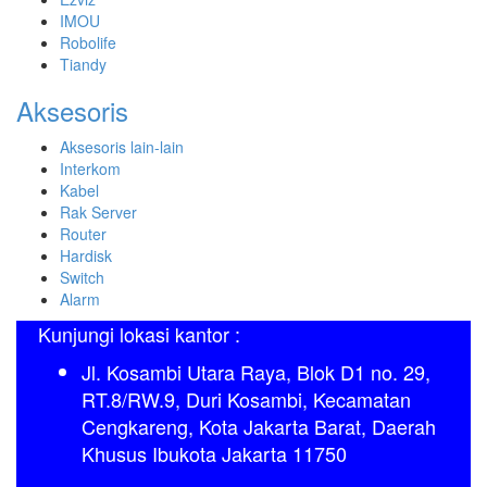
IMOU
Robolife
Tiandy
Aksesoris
Aksesoris lain-lain
Interkom
Kabel
Rak Server
Router
Hardisk
Switch
Alarm
Kunjungi lokasi kantor :
Jl. Kosambi Utara Raya, Blok D1 no. 29,
RT.8/RW.9, Duri Kosambi, Kecamatan
Cengkareng, Kota Jakarta Barat, Daerah
Khusus Ibukota Jakarta 11750