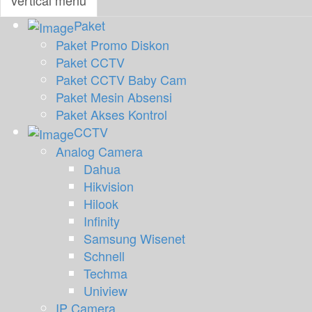
vertical menu
Paket
Togg
Paket Promo Diskon
navi
Paket CCTV
Paket CCTV Baby Cam
Paket Mesin Absensi
Paket Akses Kontrol
CCTV
Analog Camera
Dahua
Hikvision
Hilook
Infinity
Samsung Wisenet
Schnell
Techma
Uniview
IP Camera