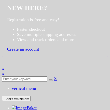
NEW HERE?
Registration is free and easy!
Faster checkout
Save multiple shipping addresses
View and track orders and more
Create an account
x
x
X
vertical menu
Toggle navigation
Paket