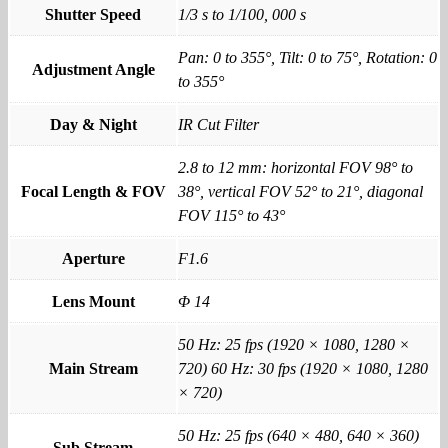
Shutter Speed
1/3 s to 1/100, 000 s
Pan: 0 to 355°, Tilt: 0 to 75°, Rotation: 0
Adjustment Angle
to 355°
Day & Night
IR Cut Filter
2.8 to 12 mm: horizontal FOV 98° to
Focal Length & FOV
38°, vertical FOV 52° to 21°, diagonal
FOV 115° to 43°
Aperture
F1.6
Lens Mount
Φ 14
50 Hz: 25 fps (1920 × 1080, 1280 ×
Main Stream
720) 60 Hz: 30 fps (1920 × 1080, 1280
× 720)
50 Hz: 25 fps (640 × 480, 640 × 360)
Sub Stream