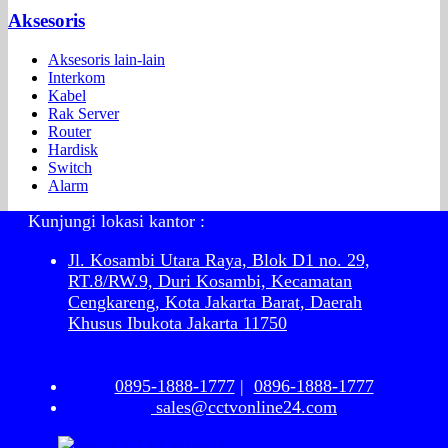
Aksesoris
Aksesoris lain-lain
Interkom
Kabel
Rak Server
Router
Hardisk
Switch
Alarm
Kunjungi lokasi kantor :
Jl. Kosambi Utara Raya, Blok D1 no. 29,
RT.8/RW.9, Duri Kosambi, Kecamatan
Cengkareng, Kota Jakarta Barat, Daerah
Khusus Ibukota Jakarta 11750
0895-1888-1777
|
0896-1888-1777
sales@cctvonline24.com