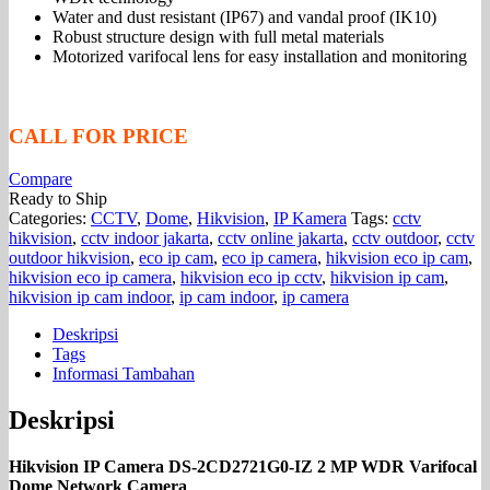
Water and dust resistant (IP67) and vandal proof (IK10)
Robust structure design with full metal materials
Motorized varifocal lens for easy installation and monitoring
CALL FOR PRICE
Compare
Ready to Ship
Categories:
CCTV
,
Dome
,
Hikvision
,
IP Kamera
Tags:
cctv
hikvision
,
cctv indoor jakarta
,
cctv online jakarta
,
cctv outdoor
,
cctv
outdoor hikvision
,
eco ip cam
,
eco ip camera
,
hikvision eco ip cam
,
hikvision eco ip camera
,
hikvision eco ip cctv
,
hikvision ip cam
,
hikvision ip cam indoor
,
ip cam indoor
,
ip camera
Deskripsi
Tags
Informasi Tambahan
Deskripsi
Hikvision IP Camera DS-2CD2721G0-IZ 2 MP WDR Varifocal
Dome Network Camera