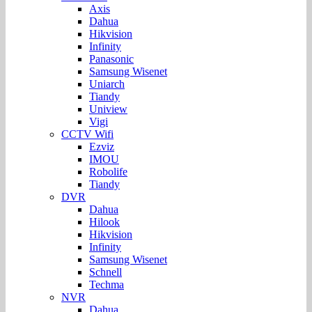
Axis
Dahua
Hikvision
Infinity
Panasonic
Samsung Wisenet
Uniarch
Tiandy
Uniview
Vigi
CCTV Wifi
Ezviz
IMOU
Robolife
Tiandy
DVR
Dahua
Hilook
Hikvision
Infinity
Samsung Wisenet
Schnell
Techma
NVR
Dahua