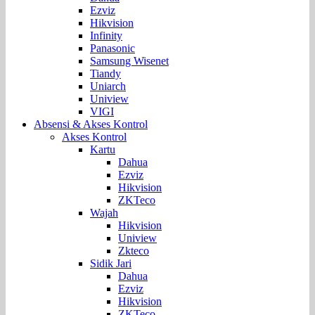
Ezviz
Hikvision
Infinity
Panasonic
Samsung Wisenet
Tiandy
Uniarch
Uniview
VIGI
Absensi & Akses Kontrol
Akses Kontrol
Kartu
Dahua
Ezviz
Hikvision
ZKTeco
Wajah
Hikvision
Uniview
Zkteco
Sidik Jari
Dahua
Ezviz
Hikvision
ZKTeco