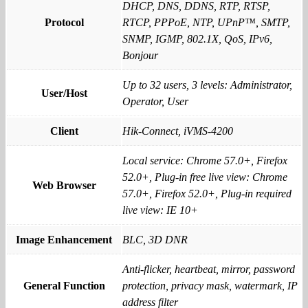
DHCP, DNS, DDNS, RTP, RTSP,
Protocol
RTCP, PPPoE, NTP, UPnP™, SMTP,
SNMP, IGMP, 802.1X, QoS, IPv6,
Bonjour
Up to 32 users, 3 levels: Administrator,
User/Host
Operator, User
Client
Hik-Connect, iVMS-4200
Local service: Chrome 57.0+, Firefox
52.0+, Plug-in free live view: Chrome
Web Browser
57.0+, Firefox 52.0+, Plug-in required
live view: IE 10+
Image Enhancement
BLC, 3D DNR
Anti-flicker, heartbeat, mirror, password
General Function
protection, privacy mask, watermark, IP
address filter