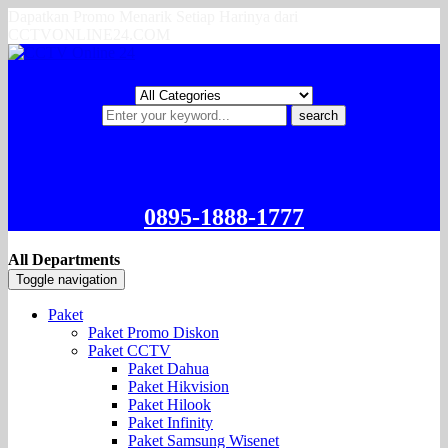
Dapatkan Promo Menarik Setiap Harinya dari
CCTVONLINE24.COM
search
0895-1888-1777
All Departments
Toggle navigation
Paket
Paket Promo Diskon
Paket CCTV
Paket Dahua
Paket Hikvision
Paket Hilook
Paket Infinity
Paket Samsung Wisenet