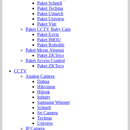
Paket Schnell
Paket Techma
Paket Uniarch
Paket Uniview
Paket Vigi
Paket CCTV Baby Cam
Paket Ezviz
Paket IMOU
Paket Robolife
Paket Mesin Absensi
Paket ZKTeco
Paket Access Control
Paket ZKTeco
CCTV
Analog Camera
Dahua
Hikvision
Hilook
Infinity
Samsung Wisenet
Schnell
Sri Camera
Techma
Uniview
IP Camera