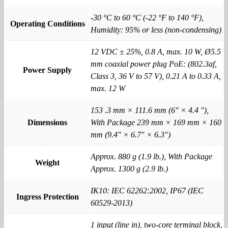
-30 °C to 60 °C (-22 °F to 140 °F),
Operating Conditions
Humidity: 95% or less (non-condensing)
12 VDC ± 25%, 0.8 A, max. 10 W, Ø5.5
mm coaxial power plug PoE: (802.3af,
Power Supply
Class 3, 36 V to 57 V), 0.21 A to 0.33 A,
max. 12 W
153 .3 mm × 111.6 mm (6" × 4.4 "),
Dimensions
With Package 239 mm × 169 mm × 160
mm (9.4" × 6.7" × 6.3")
Approx. 880 g (1.9 lb.), With Package
Weight
Approx. 1300 g (2.9 lb.)
IK10: IEC 62262:2002, IP67 (IEC
Ingress Protection
60529-2013)
1 input (line in), two-core terminal block,