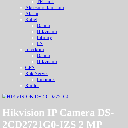
TP-Link
Aksesoris lain-lain
Alarm
Kabel
Dahua
Hikvision
Infinity
LS
Interkom
Dahua
Hikvision
GPS
Rak Server
Indorack
Router
Hikvision IP Camera DS-
2CD2721G0-IZS 2 MP