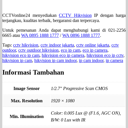
CCTVonline24 menyediakan
CCTV Hikvision
IP dengan harga
terjangkau, kualitas terbaik, bergaransi dan terpercaya.
Untuk pemesanan Anda dapat menghubungi kami di 021-2256
6665 atau
WA 0895 1888 1777
/
WA 0896 1888 1777
.
Tags:
cctv hikvision
,
cctv indoor jakarta
,
cctv online jakarta
,
cctv
outdoor
,
cctv outdoor hikvision
,
eco ip cam
,
eco ip camera
,
hikvision eco ip cam
,
hikvision eco ip camera
,
hikvision eco ip cctv
,
hikvision ip cam
,
hikvision ip cam indoor
,
ip cam indoor
,
ip camera
Informasi Tambahan
Image Sensor
1/2.7" Progressive Scan CMOS
Max. Resolution
1920 × 1080
Color: 0.005 Lux @ (F1.6, AGC ON),
Min. Illumination
B/W: 0 Lux with IR