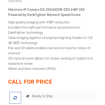
OUR PRICE
Hikvision IP Camera DS-2DE4425W-DE3 4 MP 25X
Powered by DarkFighter Network Speed Dome
High quality imaging with 4 MP resolution
Excellent low-light performance via powered-by-
DarkFighter technology
Clear imaging against strong back lighting thanks to 120
dB WDR technology
Pan and tilt ability enables camera to monitor zones of
interest
25x optical zoom allows for closer viewing of subjects in
expansive areas
Water and dust resistant (IP66).
CALL FOR PRICE
Ready to Ship