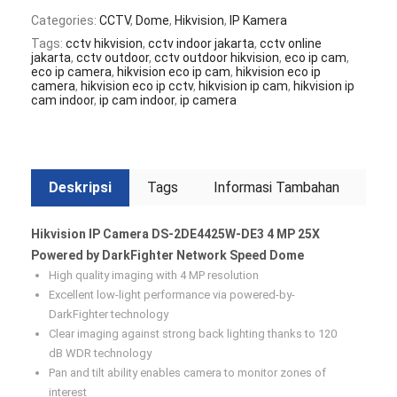
Categories:
CCTV
,
Dome
,
Hikvision
,
IP Kamera
Tags:
cctv hikvision
,
cctv indoor jakarta
,
cctv online
jakarta
,
cctv outdoor
,
cctv outdoor hikvision
,
eco ip cam
,
eco ip camera
,
hikvision eco ip cam
,
hikvision eco ip
camera
,
hikvision eco ip cctv
,
hikvision ip cam
,
hikvision ip
cam indoor
,
ip cam indoor
,
ip camera
Deskripsi
Tags
Informasi Tambahan
Hikvision IP Camera DS-2DE4425W-DE3 4 MP 25X
Powered by DarkFighter Network Speed Dome
High quality imaging with 4 MP resolution
Excellent low-light performance via powered-by-
DarkFighter technology
Clear imaging against strong back lighting thanks to 120
dB WDR technology
Pan and tilt ability enables camera to monitor zones of
interest