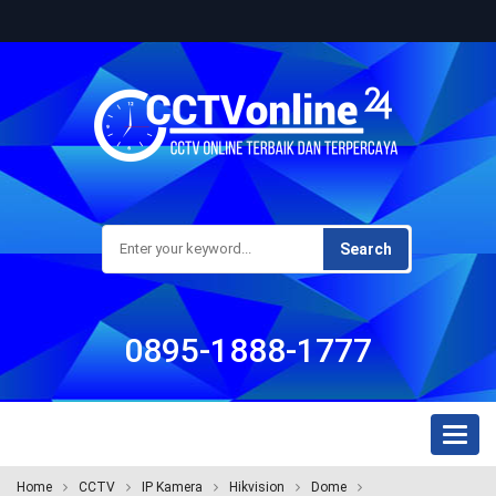
Search
0895-1888-1777
Toggl
naviga
Home
CCTV
IP Kamera
Hikvision
Dome