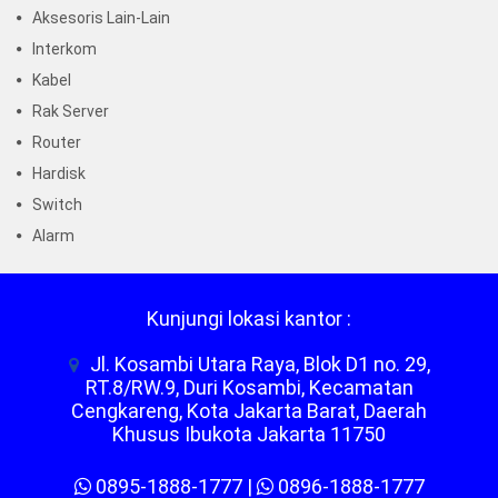
Aksesoris Lain-Lain
Interkom
Kabel
Rak Server
Router
Hardisk
Switch
Alarm
Kunjungi lokasi kantor :
Jl. Kosambi Utara Raya, Blok D1 no. 29,
RT.8/RW.9, Duri Kosambi, Kecamatan
Cengkareng, Kota Jakarta Barat, Daerah
Khusus Ibukota Jakarta 11750
0895-1888-1777
|
0896-1888-1777