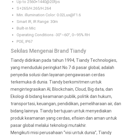
Up to 2560×1440@20fps
S+265/H.265/H.264
Min. illumination Color: 0.02Lux@F1.6
Smart IR, IR Range: 30m
Built-in Mic
Operating Conditions -30°~60°, 0~95% RH
POE, IP67
Sekilas Mengenai Brand Tiandy
Tiandy didirikan pada tahun 1994, Tiandy Technologies,
yang menduduki peringkat No.7 di pasar global, adalah
penyedia solusi dan layanan pengawasan cerdas
terkemuka di dunia. Tiandy berkomitmen untuk
mengintegrasikan AI, Blockchain, Cloud, Big data, dan
Ekologi di bidang keamanan publik, politik dan hukum,
transportasi, keuangan, pendidikan, pemeliharaan air, dan
bidang lainnya. Tiandy bertujuan untuk menyediakan
produk keamanan yang cerdas, efisien dan aman untuk
pasar global melalui teknologi mutakhir.
Mengikuti misi perusahaan “visi untuk dunia”, Tiandy