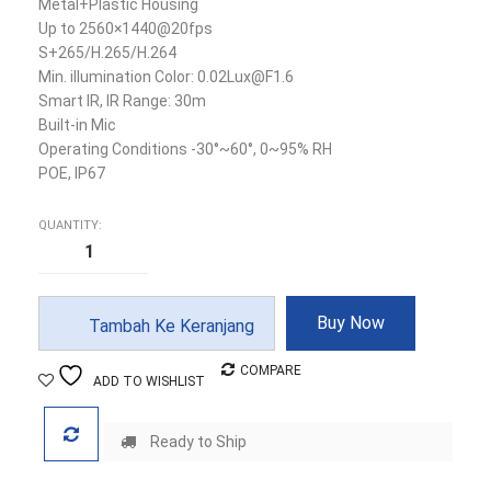
Metal+Plastic Housing
Up to 2560×1440@20fps
S+265/H.265/H.264
Min. illumination Color: 0.02Lux@F1.6
Smart IR, IR Range: 30m
Built-in Mic
Operating Conditions -30°~60°, 0~95% RH
POE, IP67
QUANTITY:
Kuantitas
Tiandy
TC-
C34QN
4MP
2.8mm
Buy Now
Tambah Ke Keranjang
/
4mm
Fixed
COMPARE
ADD TO WISHLIST
IR
Bullet
Camera
Ready to Ship