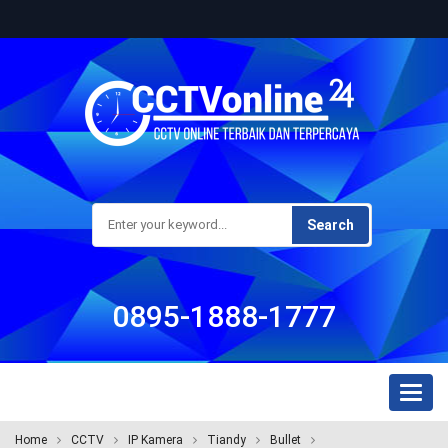
Search
0895-1888-1777
Toggl
naviga
Home
CCTV
IP Kamera
Tiandy
Bullet