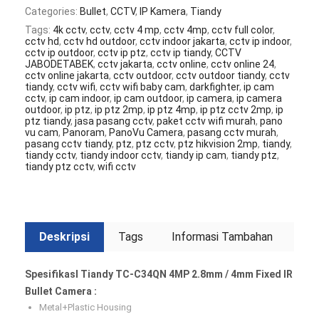
Categories:
Bullet
,
CCTV
,
IP Kamera
,
Tiandy
Tags:
4k cctv
,
cctv
,
cctv 4 mp
,
cctv 4mp
,
cctv full color
,
cctv hd
,
cctv hd outdoor
,
cctv indoor jakarta
,
cctv ip indoor
,
cctv ip outdoor
,
cctv ip ptz
,
cctv ip tiandy
,
CCTV
JABODETABEK
,
cctv jakarta
,
cctv online
,
cctv online 24
,
cctv online jakarta
,
cctv outdoor
,
cctv outdoor tiandy
,
cctv
tiandy
,
cctv wifi
,
cctv wifi baby cam
,
darkfighter
,
ip cam
cctv
,
ip cam indoor
,
ip cam outdoor
,
ip camera
,
ip camera
outdoor
,
ip ptz
,
ip ptz 2mp
,
ip ptz 4mp
,
ip ptz cctv 2mp
,
ip
ptz tiandy
,
jasa pasang cctv
,
paket cctv wifi murah
,
pano
vu cam
,
Panoram
,
PanoVu Camera
,
pasang cctv murah
,
pasang cctv tiandy
,
ptz
,
ptz cctv
,
ptz hikvision 2mp
,
tiandy
,
tiandy cctv
,
tiandy indoor cctv
,
tiandy ip cam
,
tiandy ptz
,
tiandy ptz cctv
,
wifi cctv
Deskripsi
Tags
Informasi Tambahan
SpesifikasI Tiandy TC-C34QN 4MP 2.8mm / 4mm Fixed IR
Bullet Camera :
Metal+Plastic Housing