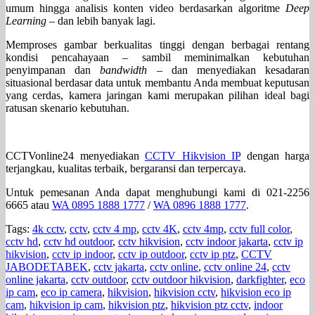
umum hingga analisis konten video berdasarkan algoritme
Deep
Learning
– dan lebih banyak lagi.
Memproses gambar berkualitas tinggi dengan berbagai rentang
kondisi pencahayaan – sambil meminimalkan kebutuhan
penyimpanan dan
bandwidth
– dan menyediakan kesadaran
situasional berdasar data untuk membantu Anda membuat keputusan
yang cerdas, kamera jaringan kami merupakan pilihan ideal bagi
ratusan skenario kebutuhan.
CCTVonline24 menyediakan
CCTV Hikvision IP
dengan harga
terjangkau, kualitas terbaik, bergaransi dan terpercaya.
Untuk pemesanan Anda dapat menghubungi kami di 021-2256
6665 atau
WA 0895 1888 1777
/
WA 0896 1888 1777
.
Tags:
4k cctv
,
cctv
,
cctv 4 mp
,
cctv 4K
,
cctv 4mp
,
cctv full color
,
cctv hd
,
cctv hd outdoor
,
cctv hikvision
,
cctv indoor jakarta
,
cctv ip
hikvision
,
cctv ip indoor
,
cctv ip outdoor
,
cctv ip ptz
,
CCTV
JABODETABEK
,
cctv jakarta
,
cctv online
,
cctv online 24
,
cctv
online jakarta
,
cctv outdoor
,
cctv outdoor hikvision
,
darkfighter
,
eco
ip cam
,
eco ip camera
,
hikvision
,
hikvision cctv
,
hikvision eco ip
cam
,
hikvision ip cam
,
hikvision ptz
,
hikvision ptz cctv
,
indoor