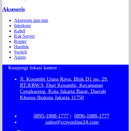
Aksesoris
Aksesoris lain-lain
Interkom
Kabel
Rak Server
Router
Hardisk
Switch
Alarm
Kunjungi lokasi kantor :
Jl. Kosambi Utara Raya, Blok D1 no. 29,
RT.8/RW.9, Duri Kosambi, Kecamatan
Cengkareng, Kota Jakarta Barat, Daerah
Khusus Ibukota Jakarta 11750
0895-1888-1777
|
0896-1888-1777
sales@cctvonline24.com