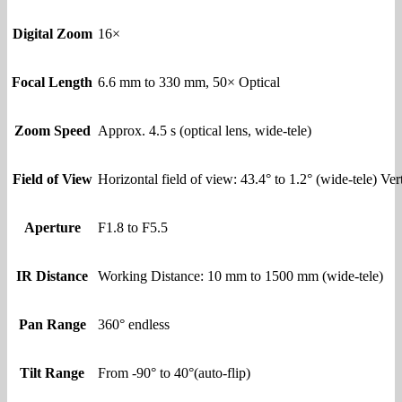
Digital Zoom
16×
Focal Length
6.6 mm to 330 mm, 50× Optical
Zoom Speed
Approx. 4.5 s (optical lens, wide-tele)
Field of View
Horizontal field of view: 43.4° to 1.2° (wide-tele) Vert
Aperture
F1.8 to F5.5
IR Distance
Working Distance: 10 mm to 1500 mm (wide-tele)
Pan Range
360° endless
Tilt Range
From -90° to 40°(auto-flip)