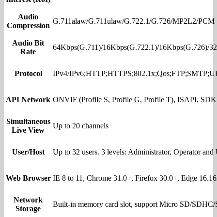
Audio
G.711alaw/G.711ulaw/G.722.1/G.726/MP2L2/PCM
Compression
Audio Bit
64Kbps(G.711)/16Kbps(G.722.1)/16Kbps(G.726)/
Rate
Protocol
IPv4/IPv6;HTTP;HTTPS;802.1x;Qos;FTP;SMTP
API Network
ONVIF (Profile S, Profile G, Profile T), ISAPI, SDK
Simultaneous
Up to 20 channels
Live View
User/Host
Up to 32 users. 3 levels: Administrator, Operator and
Web Browser
IE 8 to 11, Chrome 31.0+, Firefox 30.0+, Edge 16.16
Network
Built-in memory card slot, support Micro SD/SD
Storage