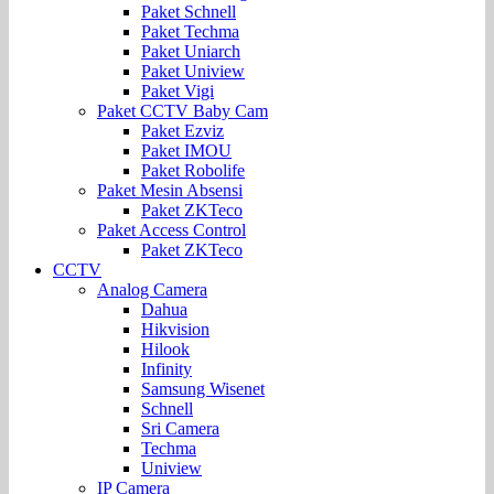
Paket Schnell
Paket Techma
Paket Uniarch
Paket Uniview
Paket Vigi
Paket CCTV Baby Cam
Paket Ezviz
Paket IMOU
Paket Robolife
Paket Mesin Absensi
Paket ZKTeco
Paket Access Control
Paket ZKTeco
CCTV
Analog Camera
Dahua
Hikvision
Hilook
Infinity
Samsung Wisenet
Schnell
Sri Camera
Techma
Uniview
IP Camera