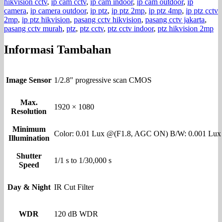
hikvision cctv
,
ip cam cctv
,
ip cam indoor
,
ip cam outdoor
,
ip
camera
,
ip camera outdoor
,
ip ptz
,
ip ptz 2mp
,
ip ptz 4mp
,
ip ptz cctv
2mp
,
ip ptz hikvision
,
pasang cctv hikvision
,
pasang cctv jakarta
,
pasang cctv murah
,
ptz
,
ptz cctv
,
ptz cctv indoor
,
ptz hikvision 2mp
Informasi Tambahan
Image Sensor
1/2.8" progressive scan CMOS
Max.
1920 × 1080
Resolution
Minimum
Color: 0.01 Lux @(F1.8, AGC ON) B/W: 0.001 Lux
Illumination
Shutter
1/1 s to 1/30,000 s
Speed
Day & Night
IR Cut Filter
WDR
120 dB WDR