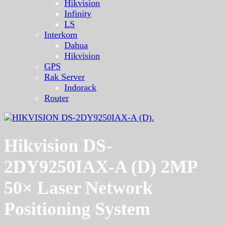
Hikvision
Infinity
LS
Interkom
Dahua
Hikvision
GPS
Rak Server
Indorack
Router
Hikvision DS-
2DY9250IAX-A (D) 2MP
50× Laser Network
Positioning System