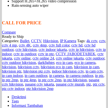
Support H.265+/H.265 video compression
Rain-sensing auto wiper
CALL FOR PRICE
Compare
Ready to Ship
Categories:
Bullet
,
CCTV
,
Hikvision
,
IP Kamera
Tags:
4k cctv
,
cctv
,
cctv 4 mp
,
cctv 4K
,
cctv 4mp
,
cctv full color
,
cctv hd
,
cctv hd
outdoor
,
cctv hikvision
,
cctv indoor jakarta
,
cctv ip hikvision
,
cctv ip
indoor
,
cctv ip outdoor
,
cctv ip ptz
,
CCTV JABODETABEK
,
cctv
jakarta
,
cctv online
,
cctv online 24
,
cctv online jakarta
,
cctv outdoor
,
cctv outdoor hikvision
,
darkfighter
,
eco ip cam
,
eco ip camera
,
hikvision
,
hikvision cctv
,
hikvision eco ip cam
,
hikvision ip cam
,
hikvision ptz
,
hikvision ptz cctv
,
indoor hikvision cctv
,
ip cam cctv
,
ip cam indoor
,
ip cam outdoor
,
ip camera
,
ip camera outdoor
,
ip ptz
,
ip ptz 2mp
,
ip ptz 4mp
,
ip ptz cctv 2mp
,
ip ptz hikvision
,
pasang
cctv hikvision
,
pasang cctv jakarta
,
pasang cctv murah
,
ptz
,
ptz cctv
,
ptz cctv indoor
,
ptz hikvision 2mp
Deskripsi
Tags
Informasi Tambahan