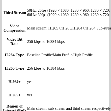
50Hz: 25fps (1920 × 1080, 1280 × 960, 1280 × 720, 
Third Stream
60Hz: 30fps (1920 × 1080, 1280 × 960, 1280 × 720, 
Video
Main stream: H.265+/H.265/H.264+/H.264 Sub-str
Compression
Video Bit
256 kbps to 16384 kbps
Rate
H.264 Type
Baseline Profile/Main Profile/High Profile
H.265 Type
256 kbps to 16384 kbps
H.264+
yes
H.265+
yes
Region of
Main stream, sub-stream and third stream respectively
Interest (RoI)