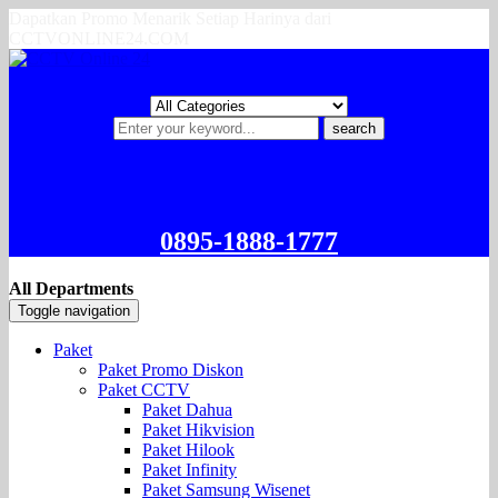
Dapatkan Promo Menarik Setiap Harinya dari
CCTVONLINE24.COM
search
0895-1888-1777
All Departments
Toggle navigation
Paket
Paket Promo Diskon
Paket CCTV
Paket Dahua
Paket Hikvision
Paket Hilook
Paket Infinity
Paket Samsung Wisenet