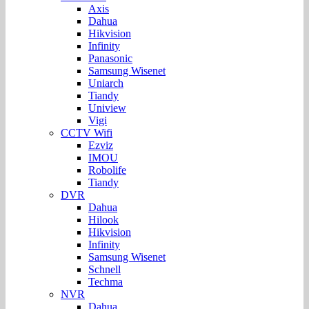
Axis
Dahua
Hikvision
Infinity
Panasonic
Samsung Wisenet
Uniarch
Tiandy
Uniview
Vigi
CCTV Wifi
Ezviz
IMOU
Robolife
Tiandy
DVR
Dahua
Hilook
Hikvision
Infinity
Samsung Wisenet
Schnell
Techma
NVR
Dahua