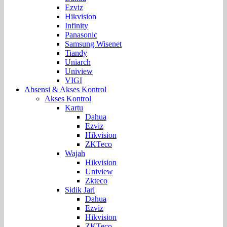
Ezviz
Hikvision
Infinity
Panasonic
Samsung Wisenet
Tiandy
Uniarch
Uniview
VIGI
Absensi & Akses Kontrol
Akses Kontrol
Kartu
Dahua
Ezviz
Hikvision
ZKTeco
Wajah
Hikvision
Uniview
Zkteco
Sidik Jari
Dahua
Ezviz
Hikvision
ZKTeco