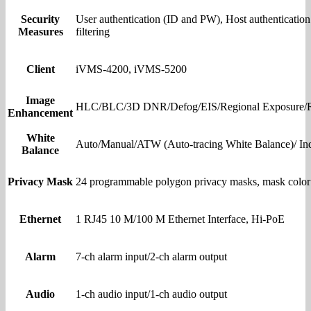
Security
User authentication (ID and PW), Host authenticatio
Measures
filtering
Client
iVMS-4200, iVMS-5200
Image
HLC/BLC/3D DNR/Defog/EIS/Regional Exposure/R
Enhancement
White
Auto/Manual/ATW (Auto-tracing White Balance)/ In
Balance
Privacy Mask
24 programmable polygon privacy masks, mask color 
Ethernet
1 RJ45 10 M/100 M Ethernet Interface, Hi-PoE
Alarm
7-ch alarm input/2-ch alarm output
Audio
1-ch audio input/1-ch audio output