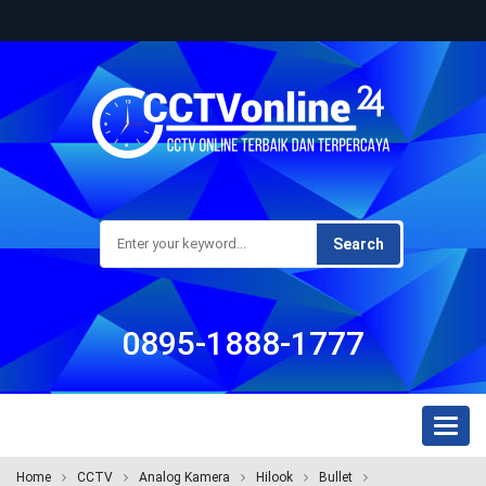
Search
0895-1888-1777
Toggl
naviga
Home
CCTV
Analog Kamera
Hilook
Bullet