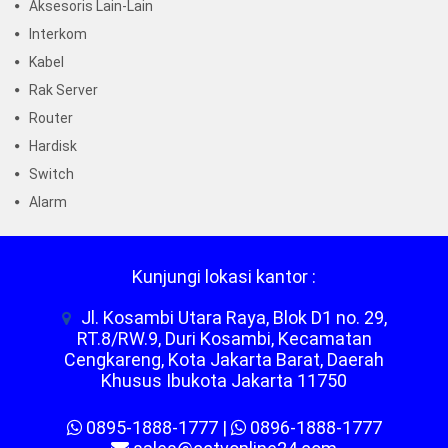
Aksesoris Lain-Lain
Interkom
Kabel
Rak Server
Router
Hardisk
Switch
Alarm
Kunjungi lokasi kantor :
Jl. Kosambi Utara Raya, Blok D1 no. 29,
RT.8/RW.9, Duri Kosambi, Kecamatan
Cengkareng, Kota Jakarta Barat, Daerah
Khusus Ibukota Jakarta 11750
0895-1888-1777
|
0896-1888-1777