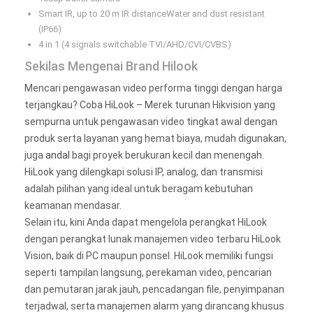
Smart IR, up to 20 m IR distanceWater and dust resistant
(IP66)
4 in 1 (4 signals switchable TVI/AHD/CVI/CVBS)
Sekilas Mengenai Brand Hilook
Mencari pengawasan video performa tinggi dengan harga
terjangkau? Coba HiLook – Merek turunan Hikvision yang
sempurna untuk pengawasan video tingkat awal dengan
produk serta layanan yang hemat biaya, mudah digunakan,
juga
andal
bagi proyek berukuran kecil dan menengah.
HiLook yang dilengkapi solusi IP, analog, dan transmisi
adalah pilihan yang ideal untuk beragam kebutuhan
keamanan mendasar.
Selain itu, kini Anda dapat mengelola perangkat HiLook
dengan perangkat lunak manajemen video terbaru HiLook
Vision, baik di PC maupun ponsel. HiLook memiliki fungsi
seperti tampilan langsung, perekaman video, pencarian
dan pemutaran jarak jauh, pencadangan file, penyimpanan
terjadwal, serta manajemen alarm yang dirancang khusus