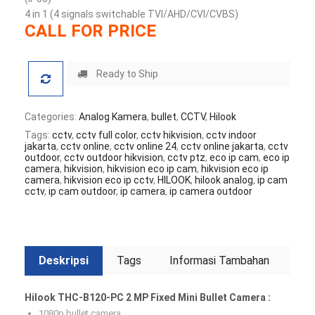
4 in 1 (4 signals switchable TVI/AHD/CVI/CVBS)
CALL FOR PRICE
Ready to Ship
Categories:
Analog Kamera
,
bullet
,
CCTV
,
Hilook
Tags:
cctv
,
cctv full color
,
cctv hikvision
,
cctv indoor
jakarta
,
cctv online
,
cctv online 24
,
cctv online jakarta
,
cctv
outdoor
,
cctv outdoor hikvision
,
cctv ptz
,
eco ip cam
,
eco ip
camera
,
hikvision
,
hikvision eco ip cam
,
hikvision eco ip
camera
,
hikvision eco ip cctv
,
HILOOK
,
hilook analog
,
ip cam
cctv
,
ip cam outdoor
,
ip camera
,
ip camera outdoor
Deskripsi
Tags
Informasi Tambahan
Hilook THC-B120-PC 2 MP Fixed Mini Bullet Camera :
1080p bullet camera