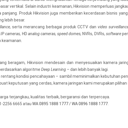
sar vertikal. Selain industri keamanan, Hikvision memperluas jangkau
gka panjang. Produk Hikvision juga memberikan kecerdasan bisnis ya
g lebih besar.
llance,
serta merancang berbagai produk CCTV dan
video surveillanc
 IP cameras,
HD
analog cameras, speed domes,
NVRs, DVRs,
software
pen
m keamanan.
ng beragam, Hikvision mendesain dan menyesuaikan kamera jarin
berdasarkan algoritme
Deep Learning
– dan lebih banyak lagi.
i rentang kondisi pencahayaan – sambil meminimalkan kebutuhan p
t keputusan yang cerdas, kamera jaringan kami merupakan pilihan i
rga terjangkau, kualitas terbaik, bergaransi dan terpercaya.
1-2256 6665 atau
WA 0895 1888 1777
/
WA 0896 1888 1777
.