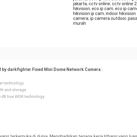
jakarta
,
cctv online
,
cctv online 
hikvision
,
eco ip cam
,
eco ip cam
hikvision ip cam
,
indoor hikvision
camera
,
ip camera outdoor
,
pasa
murah
 by darkfighter Fixed Mini Dome Network Camera :
er technology
th and storage
20 dB true WDR technology
yang terkemuka di dunia. Menghadirkan tenaga kerja litbang yang lua