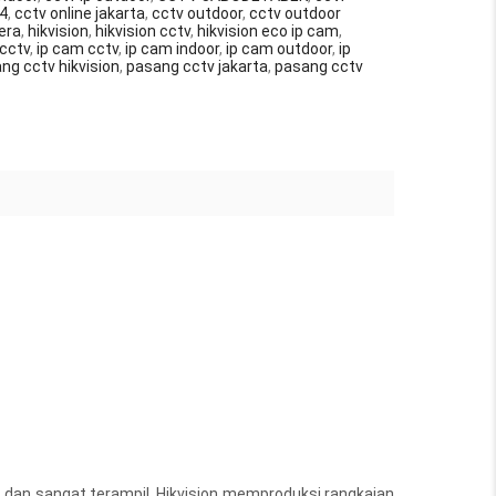
24
,
cctv online jakarta
,
cctv outdoor
,
cctv outdoor
era
,
hikvision
,
hikvision cctv
,
hikvision eco ip cam
,
 cctv
,
ip cam cctv
,
ip cam indoor
,
ip cam outdoor
,
ip
ng cctv hikvision
,
pasang cctv jakarta
,
pasang cctv
s dan sangat terampil, Hikvision memproduksi rangkaian