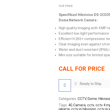
OUR PRICE
SpesifikasI Hikvision DS-2CD3
Dome Network Camera :
High quality imaging with 4 MP r
Excellent low-light performance
Efficient H.265+ compression t
Clear imaging even against stro
Water and dust resistant (IP66) 
Mini size suitable for limited spa
CALL FOR PRICE
Ready to Ship
Categories:
CCTV
,
Dome
,
Hikvisi
Tags:
4G Camera
,
cctv
,
cctv 4 m
jakarta
,
cctv ip hikvision
,
cctv ip 