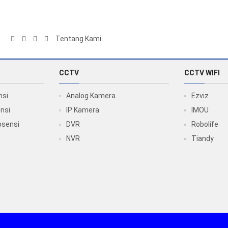
Tentang Kami
CCTV
CCTV WIFI
nsi
Analog Kamera
Ezviz
nsi
IP Kamera
IMOU
bsensi
DVR
Robolife
NVR
Tiandy