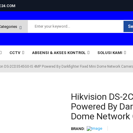
NE24.COM
Se
CCTV
ABSENSI & AKSES KONTROL
SOLUSI KAMI
ion DS-2CD3545G0-IS 4MP Powered By Darkfighter Fixed Mini Dome Network Camer
Hikvision DS-
Powered By Dark
Dome Network
BRAND: