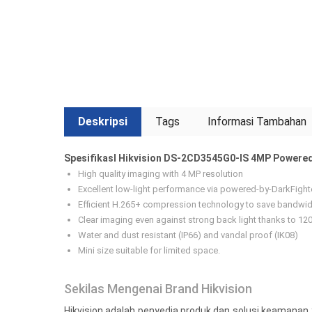
Deskripsi
Tags
Informasi Tambahan
SpesifikasI Hikvision DS-2CD3545G0-IS 4MP Powered
High quality imaging with 4 MP resolution
Excellent low-light performance via powered-by-DarkFight
Efficient H.265+ compression technology to save bandwid
Clear imaging even against strong back light thanks to 1
Water and dust resistant (IP66) and vandal proof (IK08)
Mini size suitable for limited space.
Sekilas Mengenai Brand Hikvision
Hikvision adalah penyedia produk dan solusi keamanan 