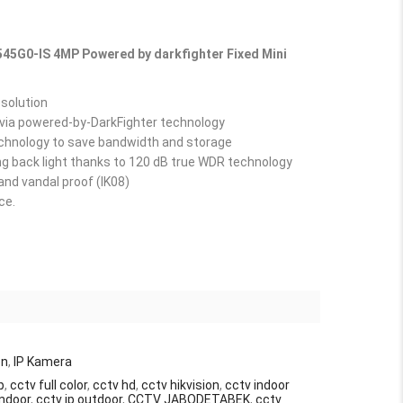
545G0-IS 4MP Powered by darkfighter Fixed Mini
esolution
 via powered-by-DarkFighter technology
echnology to save bandwidth and storage
ng back light thanks to 120 dB true WDR technology
and vandal proof (IK08)
ce.
on
,
IP Kamera
p
,
cctv full color
,
cctv hd
,
cctv hikvision
,
cctv indoor
indoor
,
cctv ip outdoor
,
CCTV JABODETABEK
,
cctv