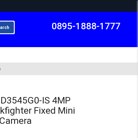
0895-1888-1777
arch
Subto
a
2CD3545G0-IS 4MP
fighter Fixed Mini
 Camera