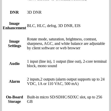
DNR
3D DNR
Image
BLC, HLC, defog, 3D DNR, EIS
Enhancement
Rotate mode, saturation, brightness, contrast,
Image
sharpness, AGC, and white balance are adjustable
Settings
by client software or web browser
1 input (line in), 1 output (line out), 2-core terminal
Audio
block, mono sound
2 inputs,2 outputs (alarm output supports up to 24
Alarm
VDC, 1A or 110 VAC, 500 mA)
On-Board
Built-in micro SD/SDHC/SDXC slot, up to 256
Storage
GB