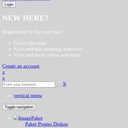
NEW HERE?
Registration is free and easy!
Faster checkout
Save multiple shipping addresses
View and track orders and more
Create an account
x
x
X
vertical menu
Toggle navigation
Paket
Paket Promo Diskon