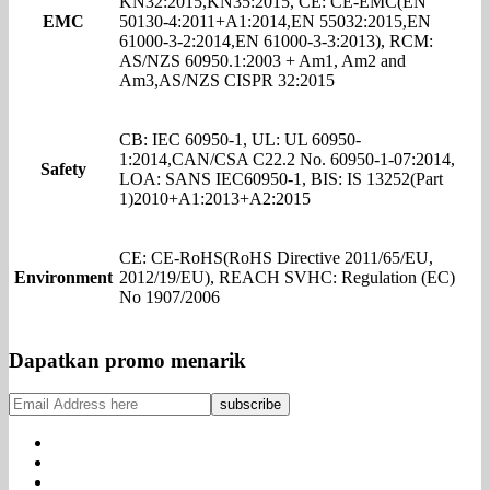
KN32:2015,KN35:2015, CE: CE-EMC(EN
EMC
50130-4:2011+A1:2014,EN 55032:2015,EN
61000-3-2:2014,EN 61000-3-3:2013), RCM:
AS/NZS 60950.1:2003 + Am1, Am2 and
Am3,AS/NZS CISPR 32:2015
CB: IEC 60950-1, UL: UL 60950-
1:2014,CAN/CSA C22.2 No. 60950-1-07:2014,
Safety
LOA: SANS IEC60950-1, BIS: IS 13252(Part
1)2010+A1:2013+A2:2015
CE: CE-RoHS(RoHS Directive 2011/65/EU,
Environment
2012/19/EU), REACH SVHC: Regulation (EC)
No 1907/2006
Dapatkan promo menarik