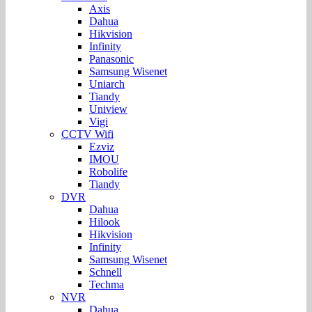
Axis
Dahua
Hikvision
Infinity
Panasonic
Samsung Wisenet
Uniarch
Tiandy
Uniview
Vigi
CCTV Wifi
Ezviz
IMOU
Robolife
Tiandy
DVR
Dahua
Hilook
Hikvision
Infinity
Samsung Wisenet
Schnell
Techma
NVR
Dahua