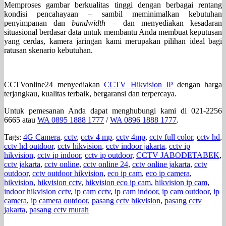
Memproses gambar berkualitas tinggi dengan berbagai rentang
kondisi pencahayaan – sambil meminimalkan kebutuhan
penyimpanan dan
bandwidth
– dan menyediakan kesadaran
situasional berdasar data untuk membantu Anda membuat keputusan
yang cerdas, kamera jaringan kami merupakan pilihan ideal bagi
ratusan skenario kebutuhan.
CCTVonline24 menyediakan
CCTV Hikvision IP
dengan harga
terjangkau, kualitas terbaik, bergaransi dan terpercaya.
Untuk pemesanan Anda dapat menghubungi kami di 021-2256
6665 atau
WA 0895 1888 1777
/
WA 0896 1888 1777
.
Tags:
4G Camera
,
cctv
,
cctv 4 mp
,
cctv 4mp
,
cctv full color
,
cctv hd
,
cctv hd outdoor
,
cctv hikvision
,
cctv indoor jakarta
,
cctv ip
hikvision
,
cctv ip indoor
,
cctv ip outdoor
,
CCTV JABODETABEK
,
cctv jakarta
,
cctv online
,
cctv online 24
,
cctv online jakarta
,
cctv
outdoor
,
cctv outdoor hikvision
,
eco ip cam
,
eco ip camera
,
hikvision
,
hikvision cctv
,
hikvision eco ip cam
,
hikvision ip cam
,
indoor hikvision cctv
,
ip cam cctv
,
ip cam indoor
,
ip cam outdoor
,
ip
camera
,
ip camera outdoor
,
pasang cctv hikvision
,
pasang cctv
jakarta
,
pasang cctv murah