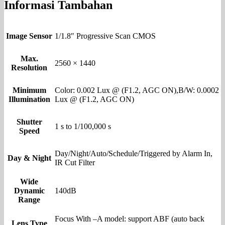
Informasi Tambahan
Image Sensor
1/1.8″ Progressive Scan CMOS
Max.
2560 × 1440
Resolution
Minimum
Color: 0.002 Lux @ (F1.2, AGC ON),B/W: 0.0002
Illumination
Lux @ (F1.2, AGC ON)
Shutter
1 s to 1/100,000 s
Speed
Day/Night/Auto/Schedule/Triggered by Alarm In,
Day & Night
IR Cut Filter
Wide
Dynamic
140dB
Range
Focus With –A model: support ABF (auto back
Lens Type