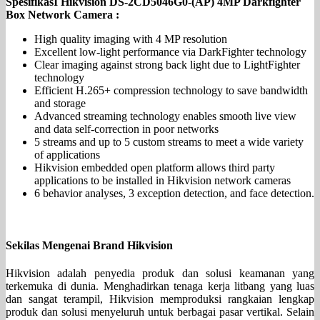
SpesifikasI Hikvision DS-2CD5046G0-(AP) 4MP Darkfighter
Box Network Camera :
High quality imaging with 4 MP resolution
Excellent low-light performance via DarkFighter technology
Clear imaging against strong back light due to LightFighter
technology
Efficient H.265+ compression technology to save bandwidth
and storage
Advanced streaming technology enables smooth live view
and data self-correction in poor networks
5 streams and up to 5 custom streams to meet a wide variety
of applications
Hikvision embedded open platform allows third party
applications to be installed in Hikvision network cameras
6 behavior analyses, 3 exception detection, and face detection.
Sekilas Mengenai Brand Hikvision
Hikvision adalah penyedia produk dan solusi keamanan yang
terkemuka di dunia. Menghadirkan tenaga kerja litbang yang luas
dan sangat terampil, Hikvision memproduksi rangkaian lengkap
produk dan solusi menyeluruh untuk berbagai pasar vertikal. Selain