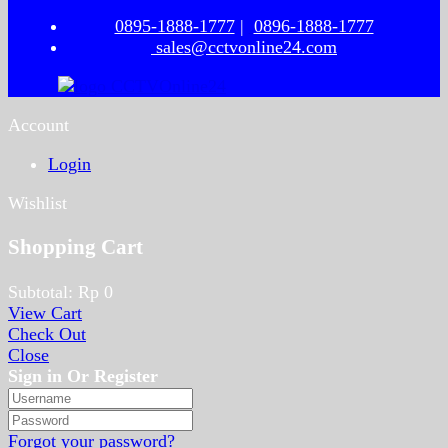
0895-1888-1777
|
0896-1888-1777
sales@cctvonline24.com
Account
Login
Wishlist
Shopping Cart
Subtotal:
Rp
0
View Cart
Check Out
Close
Sign in Or Register
Forgot your password?