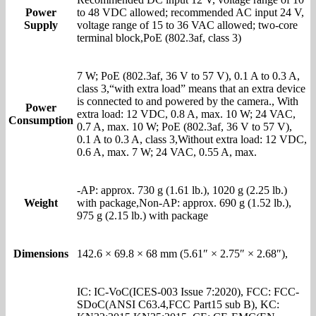
Power
to 48 VDC allowed; recommended AC input 24 V,
Supply
voltage range of 15 to 36 VAC allowed; two-core
terminal block,PoE (802.3af, class 3)
7 W; PoE (802.3af, 36 V to 57 V), 0.1 A to 0.3 A,
class 3,“with extra load” means that an extra device
is connected to and powered by the camera., With
Power
extra load: 12 VDC, 0.8 A, max. 10 W; 24 VAC,
Consumption
0.7 A, max. 10 W; PoE (802.3af, 36 V to 57 V),
0.1 A to 0.3 A, class 3,Without extra load: 12 VDC,
0.6 A, max. 7 W; 24 VAC, 0.55 A, max.
-AP: approx. 730 g (1.61 lb.), 1020 g (2.25 lb.)
Weight
with package,Non-AP: approx. 690 g (1.52 lb.),
975 g (2.15 lb.) with package
Dimensions
142.6 × 69.8 × 68 mm (5.61″ × 2.75″ × 2.68″),
IC: IC-VoC(ICES-003 Issue 7:2020), FCC: FCC-
SDoC(ANSI C63.4,FCC Part15 sub B), KC: