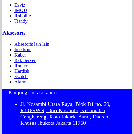
Ezviz
IMOU
Robolife
Tiandy
Aksesoris
Aksesoris lain-lain
Interkom
Kabel
Rak Server
Router
Hardisk
Switch
Alarm
Kunjungi lokasi kantor :
Jl. Kosambi Utara Raya, Blok D1 no. 29,
RT.8/RW.9, Duri Kosambi, Kecamatan
Cengkareng, Kota Jakarta Barat, Daerah
Khusus Ibukota Jakarta 11750