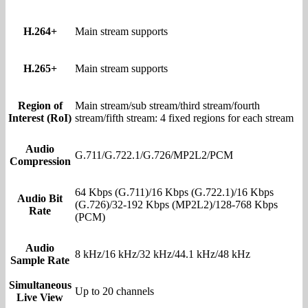
H.264+
Main stream supports
H.265+
Main stream supports
Region of
Main stream/sub stream/third stream/fourth
Interest (RoI)
stream/fifth stream: 4 fixed regions for each stream
Audio
G.711/G.722.1/G.726/MP2L2/PCM
Compression
64 Kbps (G.711)/16 Kbps (G.722.1)/16 Kbps
Audio Bit
(G.726)/32-192 Kbps (MP2L2)/128-768 Kbps
Rate
(PCM)
Audio
8 kHz/16 kHz/32 kHz/44.1 kHz/48 kHz
Sample Rate
Simultaneous
Up to 20 channels
Live View