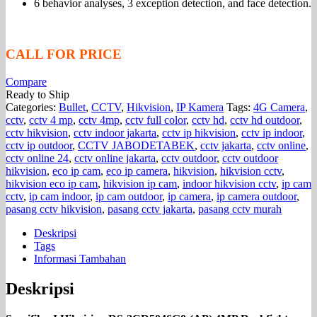
6 behavior analyses, 3 exception detection, and face detection.
CALL FOR PRICE
Compare
Ready to Ship
Categories:
Bullet
,
CCTV
,
Hikvision
,
IP Kamera
Tags:
4G Camera
,
cctv
,
cctv 4 mp
,
cctv 4mp
,
cctv full color
,
cctv hd
,
cctv hd outdoor
,
cctv hikvision
,
cctv indoor jakarta
,
cctv ip hikvision
,
cctv ip indoor
,
cctv ip outdoor
,
CCTV JABODETABEK
,
cctv jakarta
,
cctv online
,
cctv online 24
,
cctv online jakarta
,
cctv outdoor
,
cctv outdoor
hikvision
,
eco ip cam
,
eco ip camera
,
hikvision
,
hikvision cctv
,
hikvision eco ip cam
,
hikvision ip cam
,
indoor hikvision cctv
,
ip cam
cctv
,
ip cam indoor
,
ip cam outdoor
,
ip camera
,
ip camera outdoor
,
pasang cctv hikvision
,
pasang cctv jakarta
,
pasang cctv murah
Deskripsi
Tags
Informasi Tambahan
Deskripsi