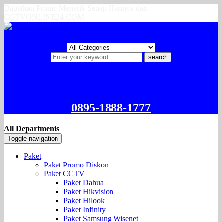
Dapatkan Promo Menarik Setiap Harinya dari
CCTVONLINE24.COM
search
0895-1888-1777
All Departments
Toggle navigation
Paket
Paket Promo Diskon
Paket CCTV
Paket Dahua
Paket Hikvision
Paket Hilook
Paket Infinity
Paket Samsung Wisenet