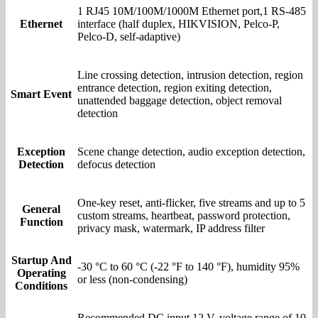
1 RJ45 10M/100M/1000M Ethernet port,1 RS-485
Ethernet
interface (half duplex, HIKVISION, Pelco-P,
Pelco-D, self-adaptive)
Line crossing detection, intrusion detection, region
entrance detection, region exiting detection,
Smart Event
unattended baggage detection, object removal
detection
Exception
Scene change detection, audio exception detection,
Detection
defocus detection
One-key reset, anti-flicker, five streams and up to 5
General
custom streams, heartbeat, password protection,
Function
privacy mask, watermark, IP address filter
Startup And
-30 °C to 60 °C (-22 °F to 140 °F), humidity 95%
Operating
or less (non-condensing)
Conditions
Recommended DC input 12 V, voltage range of 10