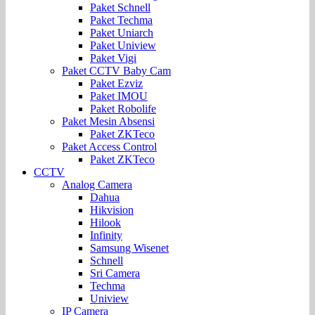
Paket Schnell
Paket Techma
Paket Uniarch
Paket Uniview
Paket Vigi
Paket CCTV Baby Cam
Paket Ezviz
Paket IMOU
Paket Robolife
Paket Mesin Absensi
Paket ZKTeco
Paket Access Control
Paket ZKTeco
CCTV
Analog Camera
Dahua
Hikvision
Hilook
Infinity
Samsung Wisenet
Schnell
Sri Camera
Techma
Uniview
IP Camera