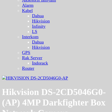
Aksesoris lain-lain
Alarm
Kabel
Dahua
Hikvision
Infinity
LS
Interkom
Dahua
Hikvision
GPS
Rak Server
Indorack
Router
Hikvision DS-2CD5046G0-
(AP) 4MP Darkfighter Box