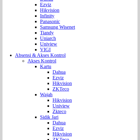
Ezviz
Hikvision
Infinity
Panasonic
Samsung Wisenet
Tiandy
Uniarch
Uniview
VIGI
Absensi & Akses Kontrol
Akses Kontrol
Kartu
Dahua
Ezviz
Hikvision
ZKTeco
Wajah
Hikvision
Uniview
Zkteco
Sidik Jari
Dahua
Ezviz
Hikvision
ZKTeco