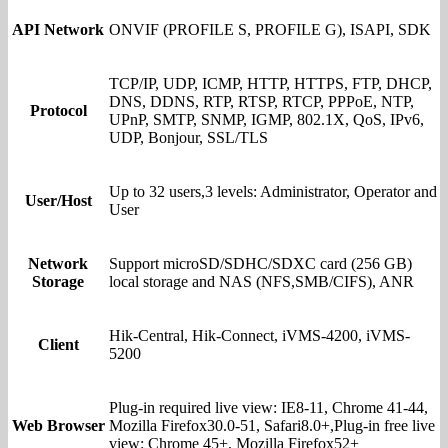
API Network
ONVIF (PROFILE S, PROFILE G), ISAPI, SDK
TCP/IP, UDP, ICMP, HTTP, HTTPS, FTP, DHCP,
DNS, DDNS, RTP, RTSP, RTCP, PPPoE, NTP,
Protocol
UPnP, SMTP, SNMP, IGMP, 802.1X, QoS, IPv6,
UDP, Bonjour, SSL/TLS
Up to 32 users,3 levels: Administrator, Operator and
User/Host
User
Network
Support microSD/SDHC/SDXC card (256 GB)
Storage
local storage and NAS (NFS,SMB/CIFS), ANR
Hik-Central, Hik-Connect, iVMS-4200, iVMS-
Client
5200
Plug-in required live view: IE8-11, Chrome 41-44,
Web Browser
Mozilla Firefox30.0-51, Safari8.0+,Plug-in free live
view: Chrome 45+, Mozilla Firefox52+