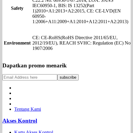
C22.2 No. 60950-1-07:2014, LOA: SANS
IEC60950-1, BIS: IS 13252(Part
Safety
1)2010+A1:2013+A2:2015, CE: CE-LVD(EN
60950-
1:2006+A11:2009+A1:2010+A12:2011+A2:2013)
CE: CE-RoHS(RoHS Directive 2011/65/EU,
Environment
2012/19/EU), REACH SVHC: Regulation (EC) No
1907/2006
Dapatkan promo menarik
Tentang Kami
Akses Kontrol
Kartu Akses Kontrol