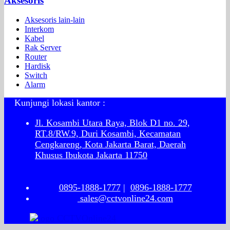
Aksesoris
Aksesoris lain-lain
Interkom
Kabel
Rak Server
Router
Hardisk
Switch
Alarm
Kunjungi lokasi kantor :
Jl. Kosambi Utara Raya, Blok D1 no. 29,
RT.8/RW.9, Duri Kosambi, Kecamatan
Cengkareng, Kota Jakarta Barat, Daerah
Khusus Ibukota Jakarta 11750
0895-1888-1777
|
0896-1888-1777
sales@cctvonline24.com