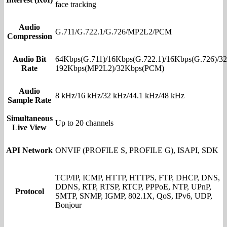
face tracking
Audio
G.711/G.722.1/G.726/MP2L2/PCM
Compression
Audio Bit
64Kbps(G.711)/16Kbps(G.722.1)/16Kbps(G.726)/32
Rate
192Kbps(MP2L2)/32Kbps(PCM)
Audio
8 kHz/16 kHz/32 kHz/44.1 kHz/48 kHz
Sample Rate
Simultaneous
Up to 20 channels
Live View
API Network
ONVIF (PROFILE S, PROFILE G), ISAPI, SDK
TCP/IP, ICMP, HTTP, HTTPS, FTP, DHCP, DNS,
DDNS, RTP, RTSP, RTCP, PPPoE, NTP, UPnP,
Protocol
SMTP, SNMP, IGMP, 802.1X, QoS, IPv6, UDP,
Bonjour