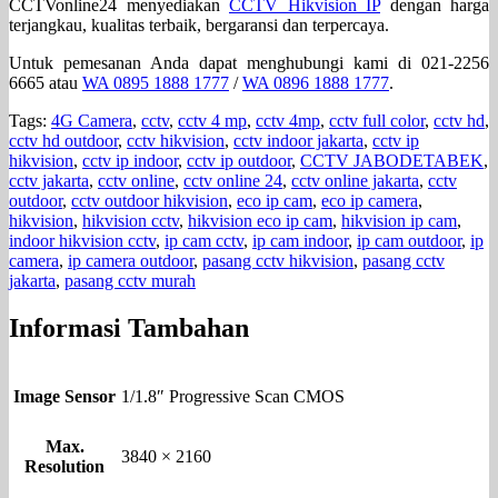
CCTVonline24 menyediakan
CCTV Hikvision IP
dengan harga
terjangkau, kualitas terbaik, bergaransi dan terpercaya.
Untuk pemesanan Anda dapat menghubungi kami di 021-2256
6665 atau
WA 0895 1888 1777
/
WA 0896 1888 1777
.
Tags:
4G Camera
,
cctv
,
cctv 4 mp
,
cctv 4mp
,
cctv full color
,
cctv hd
,
cctv hd outdoor
,
cctv hikvision
,
cctv indoor jakarta
,
cctv ip
hikvision
,
cctv ip indoor
,
cctv ip outdoor
,
CCTV JABODETABEK
,
cctv jakarta
,
cctv online
,
cctv online 24
,
cctv online jakarta
,
cctv
outdoor
,
cctv outdoor hikvision
,
eco ip cam
,
eco ip camera
,
hikvision
,
hikvision cctv
,
hikvision eco ip cam
,
hikvision ip cam
,
indoor hikvision cctv
,
ip cam cctv
,
ip cam indoor
,
ip cam outdoor
,
ip
camera
,
ip camera outdoor
,
pasang cctv hikvision
,
pasang cctv
jakarta
,
pasang cctv murah
Informasi Tambahan
Image Sensor
1/1.8″ Progressive Scan CMOS
Max.
3840 × 2160
Resolution