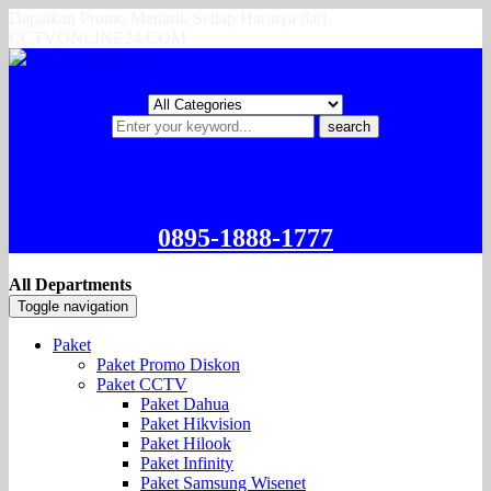
Dapatkan Promo Menarik Setiap Harinya dari
CCTVONLINE24.COM
search
0895-1888-1777
All Departments
Toggle navigation
Paket
Paket Promo Diskon
Paket CCTV
Paket Dahua
Paket Hikvision
Paket Hilook
Paket Infinity
Paket Samsung Wisenet