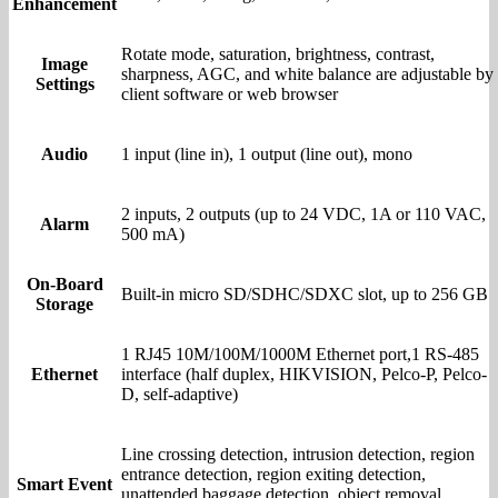
Enhancement
Rotate mode, saturation, brightness, contrast,
Image
sharpness, AGC, and white balance are adjustable by
Settings
client software or web browser
Audio
1 input (line in), 1 output (line out), mono
2 inputs, 2 outputs (up to 24 VDC, 1A or 110 VAC,
Alarm
500 mA)
On-Board
Built-in micro SD/SDHC/SDXC slot, up to 256 GB
Storage
1 RJ45 10M/100M/1000M Ethernet port,1 RS-485
Ethernet
interface (half duplex, HIKVISION, Pelco-P, Pelco-
D, self-adaptive)
Line crossing detection, intrusion detection, region
entrance detection, region exiting detection,
Smart Event
unattended baggage detection, object removal