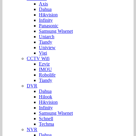
Axis
Dahua
Hikvision
Infinity
Panasonic
Samsung Wisenet
Uniarch
Tiandy
Uniview
Vigi
CCTV Wifi
Ezviz
IMOU
Robolife
Tiandy
DVR
Dahua
Hilook
Hikvision
Infinity
Samsung Wisenet
Schnell
Techma
NVR
Dahua