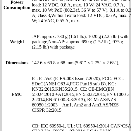
Power
load: 12 VDC, 0.8 A, max. 10 W; 24 VAC, 0.7 A,
Consumption
max. 10 W; PoE (802.3af, 36 V to 57 V), 0.1 A to 0.
A, class 3,Without extra load: 12 VDC, 0.6 A, max. 7
W; 24 VAC, 0.55 A, max.
-AP: approx. 730 g (1.61 lb.), 1020 g (2.25 lb.) with
Weight
package,Non-AP: approx. 690 g (1.52 lb.), 975 g
(2.15 lb.) with package
Dimensions
142.6 × 69.8 × 68 mm (5.61″ × 2.75″ × 2.68″),
IC: IC-VoC(ICES-003 Issue 7:2020), FCC: FCC-
SDoC(ANSI C63.4,FCC Part15 sub B), KC:
KN32:2015,KN35:2015, CE: CE-EMC(EN
EMC
55024:2010 +A1:2015,EN 55032:2015,EN 61000-3-
2:2014,EN 61000-3-3:2013), RCM: AS/NZS
60950.1:2003 + Am1, Am2 and Am3,AS/NZS
CISPR 32:2015
CB: IEC 60950-1, UL: UL 60950-1:2014,CAN/CSA