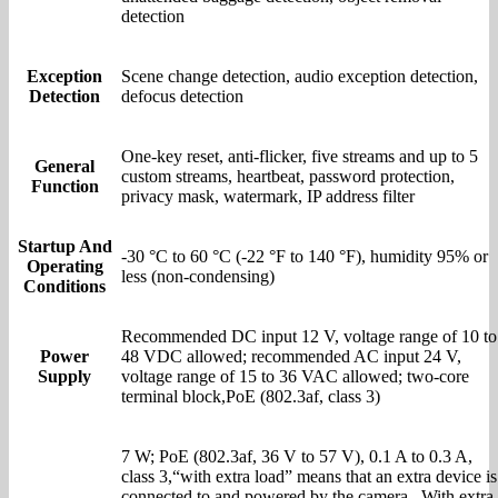
detection
Exception
Scene change detection, audio exception detection,
Detection
defocus detection
One-key reset, anti-flicker, five streams and up to 5
General
custom streams, heartbeat, password protection,
Function
privacy mask, watermark, IP address filter
Startup And
-30 °C to 60 °C (-22 °F to 140 °F), humidity 95% or
Operating
less (non-condensing)
Conditions
Recommended DC input 12 V, voltage range of 10 to
Power
48 VDC allowed; recommended AC input 24 V,
Supply
voltage range of 15 to 36 VAC allowed; two-core
terminal block,PoE (802.3af, class 3)
7 W; PoE (802.3af, 36 V to 57 V), 0.1 A to 0.3 A,
class 3,“with extra load” means that an extra device is
connected to and powered by the camera., With extra