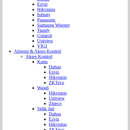
Ezviz
Hikvision
Infinity
Panasonic
Samsung Wisenet
Tiandy
Uniarch
Uniview
VIGI
Absensi & Akses Kontrol
Akses Kontrol
Kartu
Dahua
Ezviz
Hikvision
ZKTeco
Wajah
Hikvision
Uniview
Zkteco
Sidik Jari
Dahua
Ezviz
Hikvision
ZKTeco