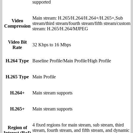
supported
Main stream: H.265/H.264/H.264+/H.265+,Sub
Video
stream/third stream/fourth stream/fifth stream/custom
Compression
stream: H.265/H.264/MJPEG
Video Bit
32 Kbps to 16 Mbps
Rate
H.264 Type
Baseline Profile/Main Profile/High Profile
H.265 Type
Main Profile
H.264+
Main stream supports
H.265+
Main stream supports
4 fixed regions for main stream, sub stream, third
Region of
stream, fourth stream, and fifth stream, and dynamic
Interest (RoI)