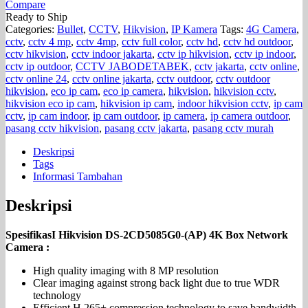
Compare
Ready to Ship
Categories:
Bullet
,
CCTV
,
Hikvision
,
IP Kamera
Tags:
4G Camera
,
cctv
,
cctv 4 mp
,
cctv 4mp
,
cctv full color
,
cctv hd
,
cctv hd outdoor
,
cctv hikvision
,
cctv indoor jakarta
,
cctv ip hikvision
,
cctv ip indoor
,
cctv ip outdoor
,
CCTV JABODETABEK
,
cctv jakarta
,
cctv online
,
cctv online 24
,
cctv online jakarta
,
cctv outdoor
,
cctv outdoor
hikvision
,
eco ip cam
,
eco ip camera
,
hikvision
,
hikvision cctv
,
hikvision eco ip cam
,
hikvision ip cam
,
indoor hikvision cctv
,
ip cam
cctv
,
ip cam indoor
,
ip cam outdoor
,
ip camera
,
ip camera outdoor
,
pasang cctv hikvision
,
pasang cctv jakarta
,
pasang cctv murah
Deskripsi
Tags
Informasi Tambahan
Deskripsi
SpesifikasI Hikvision DS-2CD5085G0-(AP) 4K Box Network
Camera :
High quality imaging with 8 MP resolution
Clear imaging against strong back light due to true WDR
technology
Efficient H.265+ compression technology to save bandwidth