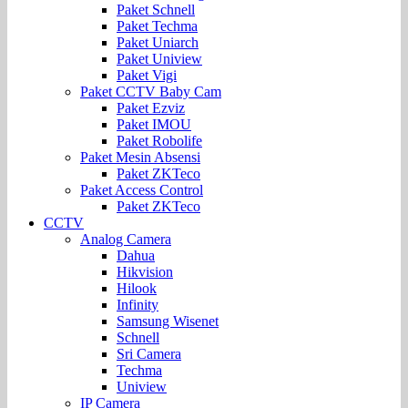
Paket Schnell
Paket Techma
Paket Uniarch
Paket Uniview
Paket Vigi
Paket CCTV Baby Cam
Paket Ezviz
Paket IMOU
Paket Robolife
Paket Mesin Absensi
Paket ZKTeco
Paket Access Control
Paket ZKTeco
CCTV
Analog Camera
Dahua
Hikvision
Hilook
Infinity
Samsung Wisenet
Schnell
Sri Camera
Techma
Uniview
IP Camera