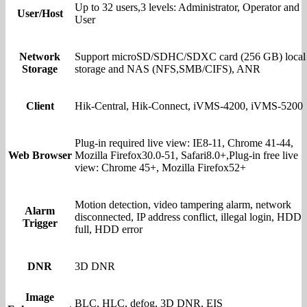
Up to 32 users,3 levels: Administrator, Operator and
User/Host
User
Network
Support microSD/SDHC/SDXC card (256 GB) local
Storage
storage and NAS (NFS,SMB/CIFS), ANR
Client
Hik-Central, Hik-Connect, iVMS-4200, iVMS-5200
Plug-in required live view: IE8-11, Chrome 41-44,
Web Browser
Mozilla Firefox30.0-51, Safari8.0+,Plug-in free live
view: Chrome 45+, Mozilla Firefox52+
Motion detection, video tampering alarm, network
Alarm
disconnected, IP address conflict, illegal login, HDD
Trigger
full, HDD error
DNR
3D DNR
Image
BLC, HLC, defog, 3D DNR, EIS