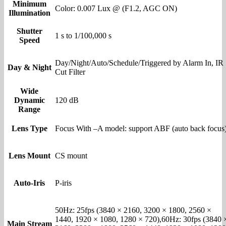
Minimum
Color: 0.007 Lux @ (F1.2, AGC ON)
Illumination
Shutter
1 s to 1/100,000 s
Speed
Day/Night/Auto/Schedule/Triggered by Alarm In, IR
Day & Night
Cut Filter
Wide
Dynamic
120 dB
Range
Lens Type
Focus With –A model: support ABF (auto back focus
Lens Mount
CS mount
Auto-Iris
P-iris
50Hz: 25fps (3840 × 2160, 3200 × 1800, 2560 ×
1440, 1920 × 1080, 1280 × 720),60Hz: 30fps (3840 
Main Stream