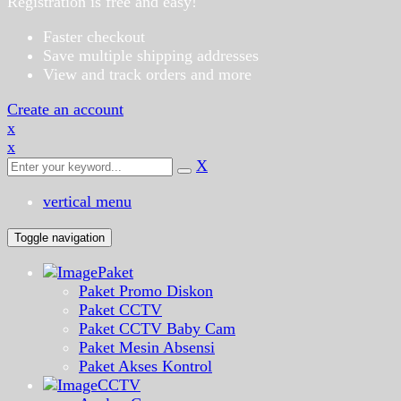
Registration is free and easy!
Faster checkout
Save multiple shipping addresses
View and track orders and more
Create an account
x
x
X
vertical menu
Toggle navigation
Paket
Paket Promo Diskon
Paket CCTV
Paket CCTV Baby Cam
Paket Mesin Absensi
Paket Akses Kontrol
CCTV